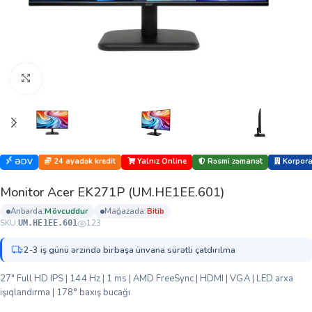
Böyütmək üçün klikləyin
24 ayadək kredit
Yalnız Online
Rəsmi zəmanət
Korporat
ƏDV
Monitor Acer EK271P (UM.HE1EE.601)
anbarda:
mövcuddur
mağazada:
bi̇ti̇b
SKU:
123
UM.HE1EE.601
2-3 iş günü ərzində birbaşa ünvana sürətli çatdırılma
27″ Full HD IPS | 144 Hz | 1 ms | AMD FreeSync | HDMI | VGA | LED arxa
işıqlandırma | 178° baxış bucağı