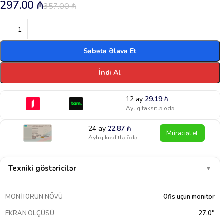
297.00
₼
357.00
₼
Səbətə Əlavə Et
İndi Al
12 ay
29.19
₼
Aylıq taksitlə ödə!
24 ay
22.87
₼
Müraciət et
Aylıq kreditlə ödə!
Texniki göstəricilər
▼
MONITORUN NÖVÜ
Ofis üçün monitor
EKRAN ÖLÇÜSÜ
27.0"