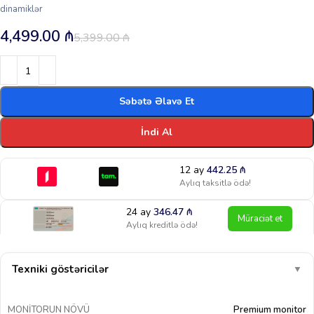
dinamiklər
4,499.00
₼
5,399.00
₼
Səbətə Əlavə Et
İndi Al
12 ay
442.25
₼
Aylıq taksitlə ödə!
24 ay
346.47
₼
Müraciət et
Aylıq kreditlə ödə!
Texniki göstəricilər
▼
MONITORUN NÖVÜ
Premium monitor