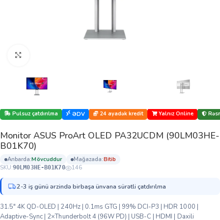
Böyütmək üçün klikləyin
Pulsuz çatdırılma
24 ayadək kredit
Yalnız Online
Rəsm
ƏDV
Monitor ASUS ProArt OLED PA32UCDM (90LM03HE-
B01K70)
anbarda:
mövcuddur
mağazada:
bi̇ti̇b
SKU:
146
90LM03HE-B01K70
2-3 iş günü ərzində birbaşa ünvana sürətli çatdırılma
31.5″ 4K QD-OLED | 240Hz | 0.1ms GTG | 99% DCI-P3 | HDR 1000 |
Adaptive-Sync | 2×Thunderbolt 4 (96W PD) | USB-C | HDMI | Daxili