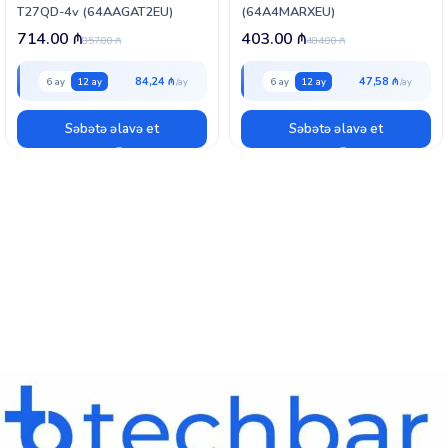
T27QD-4v (64AAGAT2EU)
(64A4MARXEU)
714.00
₼
403.00
₼
857.00
₼
484.00
₼
84,24 ₼
47,58 ₼
6 ay
12 ay
6 ay
12 ay
Səbətə əlavə et
Səbətə əlavə et