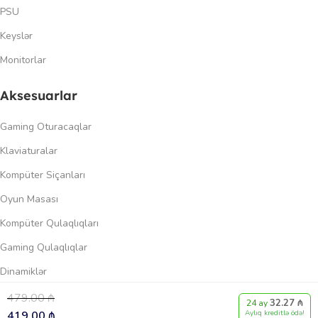
PSU
Keyslər
Monitorlar
Aksesuarlar
Gaming Oturacaqlar
Klaviaturalar
Kompüter Siçanları
Oyun Masası
Kompüter Qulaqlıqları
Gaming Qulaqlıqlar
Dinamiklər
479.00
₼
32.27 ₼
0
24 ay
Keçidlər
419.00
₼
Aylıq kreditlə ödə!