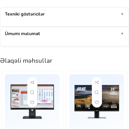
Texniki göstəricilər
▼
Ümumi məlumat
▼
Əlaqəli məhsullar