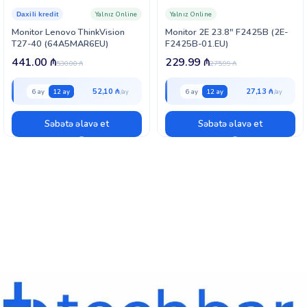
Yalnız Online
Yalnız Online
Daxili kredit
Monitor Lenovo ThinkVision
Monitor 2E 23.8″ F2425B (2E-
T27-40 (64A5MAR6EU)
F2425B-01.EU)
441.00
₼
229.99
₼
530.00
₼
275.99
₼
52,10 ₼
27,13 ₼
6 ay
12 ay
6 ay
12 ay
Səbətə əlavə et
Səbətə əlavə et