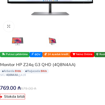
Böyütmək üçün klikləyin
Pulsuz çatdırılma
24 ayadək kredit
Yalnız Online
Rəsm
ƏDV
Monitor HP Z24q G3 QHD (4Q8N4AA)
anbarda:
bi̇ti̇b
mağazada:
bi̇ti̇b
SKU:
428
4Q8N4AA
769.00
₼
879.00
₼
Stokda bitdi