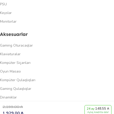
PSU
Keyslər
Monitorlar
Aksesuarlar
Gaming Oturacaqlar
Klaviaturalar
Kompüter Siçanları
Oyun Masası
Kompüter Qulaqlıqları
Gaming Qulaqlıqlar
Dinamiklər
2,199.00
₼
148.55 ₼
0
24 ay
Keçidlər
1,929.00
₼
Aylıq kreditlə ödə!