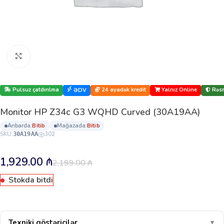
Böyütmək üçün klikləyin
Pulsuz çatdırılma
24 ayadək kredit
Yalnız Online
Rəsm
ƏDV
Monitor HP Z34c G3 WQHD Curved (30A19AA)
anbarda:
bi̇ti̇b
mağazada:
bi̇ti̇b
SKU:
302
30A19AA
1,929.00
₼
2,199.00
₼
Stokda bitdi
Texniki göstəricilər
▼