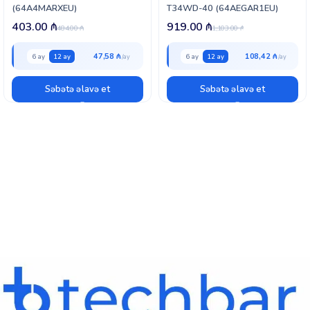
(64A4MARXEU)
T34WD-40 (64AEGAR1EU)
403.00
₼
919.00
₼
484.00
₼
1,103.00
₼
47,58 ₼
108,42 ₼
6 ay
12 ay
6 ay
12 ay
Səbətə əlavə et
Səbətə əlavə et