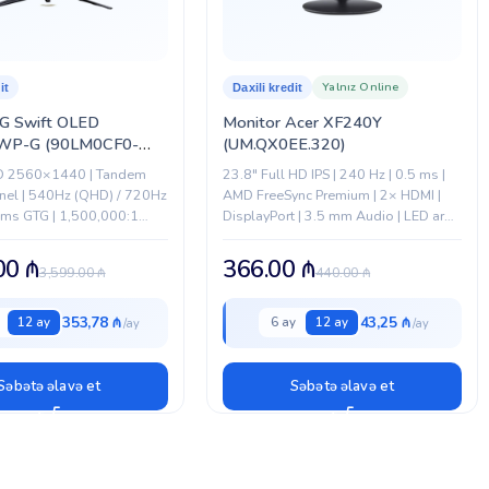
Yalnız Online
it
Daxili kredit
G Swift OLED
Monitor Acer XF240Y
P-G (90LM0CF0-
(UM.QX0EE.320)
HD 2560×1440 | Tandem
23.8" Full HD IPS | 240 Hz | 0.5 ms |
el | 540Hz (QHD) / 720Hz
AMD FreeSync Premium | 2× HDMI |
2 ms GTG | 1,500,000:1
DisplayPort | 3.5 mm Audio | LED arxa
1500 nit Parlaqlıq | 135%
işıqlandırma
.00
₼
366.00
₼
3,599.00
₼
440.00
₼
353,78 ₼
43,25 ₼
12 ay
6 ay
12 ay
Səbətə əlavə et
Səbətə əlavə et