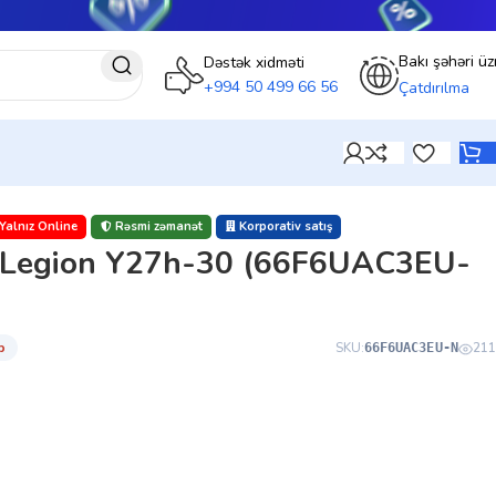
Bakı şəhəri üz
Dəstək xidməti
+994 50 499 66 56
Çatdırılma
Yalnız Online
Rəsmi zəmanət
Korporativ satış
 Legion Y27h-30 (66F6UAC3EU-
̇b
SKU:
211
66F6UAC3EU-N