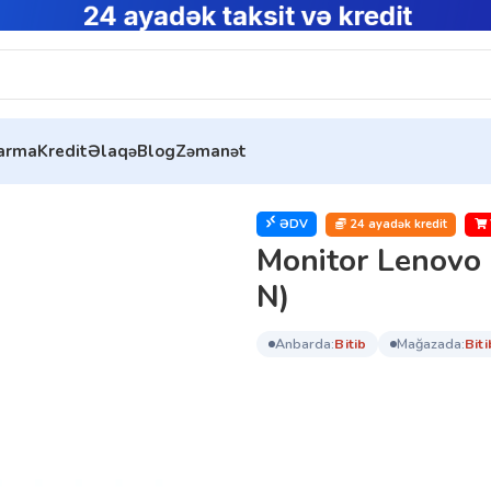
tarma
Kredit
Əlaqə
Blog
Zəmanət
or Lenovo Legion Y27h-30 (66F6UAC3EU-N)
ƏDV
24 ayadək kredit
Monitor Lenovo
N)
anbarda:
bi̇ti̇b
mağazada:
bi̇ti