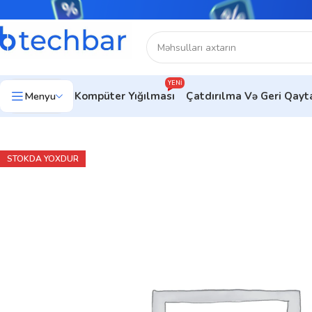
YENI
Menyu
Kompüter Yığılması
Çatdırılma Və Geri Qay
Ev
Kompüter avadanlıqları
Monitorlar
Gaming Monitorlar
Monit
STOKDA YOXDUR