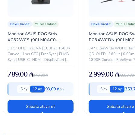
Yalnız Online
Yalnız Onli
Daxili kredit
Daxili kredit
Monitor ASUS ROG Strix
Monitor ASUS ROG Sw
XG32WCS (90LM0AC0-
PG34WCDN (90LM0C
B01970)
B01971)
31.5" QHD Fast VA | 180Hz | 1500R
34" UltraWide WQHD Ta
Curved | 1ms GTG | FreeSync | ELMB
QD-OLED | 360Hz | 0.03ms
Sync | USB-C | HDMI | DisplayPort |
1800R Curved | FreeSync 
HDR400
| G-SYNC Compatible | US
PD) | HDMI | DisplayPort...
789.00
₼
2,999.00
₼
947.00
₼
3,599.00
93,09 ₼
353,
6 ay
12 ay
6 ay
12 ay
Səbətə əlavə et
Səbətə əlavə e