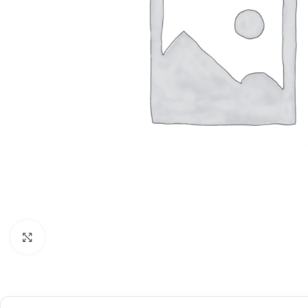
Böyütmək üçün klikləyin