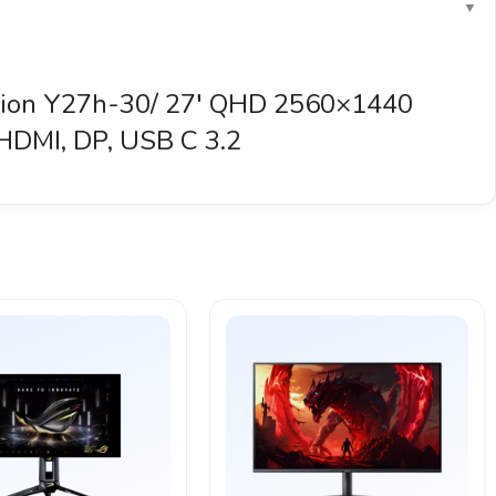
▼
gion Y27h-30/ 27′ QHD 2560×1440
 HDMI, DP, USB C 3.2