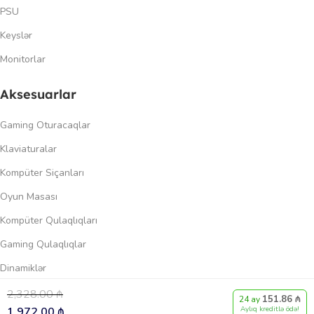
PSU
Keyslər
Monitorlar
Aksesuarlar
Gaming Oturacaqlar
Klaviaturalar
Kompüter Siçanları
Oyun Masası
Kompüter Qulaqlıqları
Gaming Qulaqlıqlar
Dinamiklər
2,328.00
₼
151.86 ₼
0
24 ay
Keçidlər
1,972.00
₼
Aylıq kreditlə ödə!