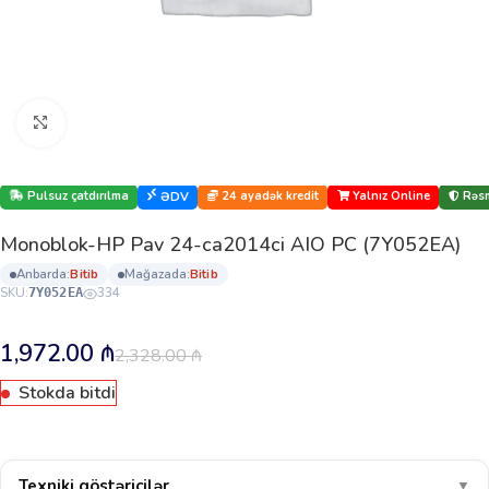
Böyütmək üçün klikləyin
Pulsuz çatdırılma
24 ayadək kredit
Yalnız Online
Rəsm
ƏDV
Monoblok-HP Pav 24-ca2014ci AIO PC (7Y052EA)
anbarda:
bi̇ti̇b
mağazada:
bi̇ti̇b
SKU:
334
7Y052EA
1,972.00
₼
2,328.00
₼
Stokda bitdi
Texniki göstəricilər
▼