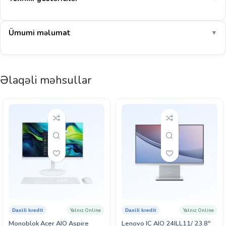
Ümumi məlumat
▼
Əlaqəli məhsullar
Yalnız Online
Yalnız Online
Daxili kredit
Daxili kredit
Monoblok Acer AIO Aspire
Lenovo IC AIO 24ILL11/ 23.8″