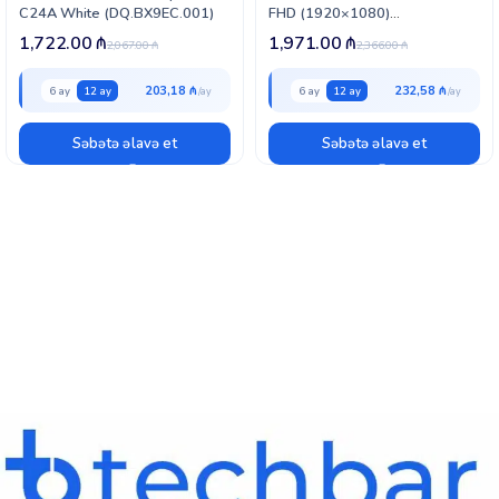
C24A White (DQ.BX9EC.001)
FHD (1920×1080)
(F0JY004WRU)
1,722.00
₼
1,971.00
₼
2,067.00
₼
2,366.00
₼
203,18 ₼
232,58 ₼
6 ay
12 ay
6 ay
12 ay
Səbətə əlavə et
Səbətə əlavə et