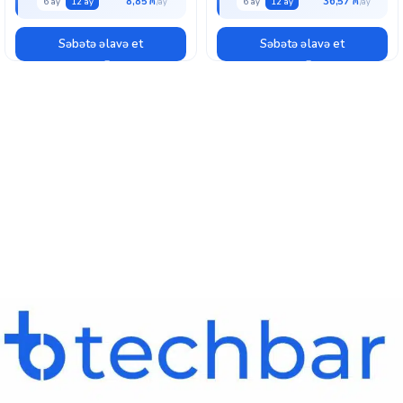
8,85 ₼
36,57 ₼
6 ay
12 ay
6 ay
12 ay
Səbətə əlavə et
Səbətə əlavə et