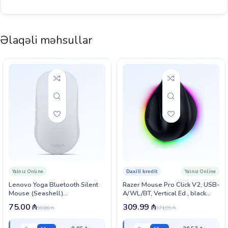
Əlaqəli məhsullar
Yalnız Online
Yalnız Online
Daxili kredit
Lenovo Yoga Bluetooth Silent
Razer Mouse Pro Click V2, USB-
Mouse (Seashell)
A/WL/BT, Vertical Ed., black
(GY51S61925)
(RZ01-05250100-R3G1)
75.00
₼
309.99
₼
90.00
₼
371.99
₼