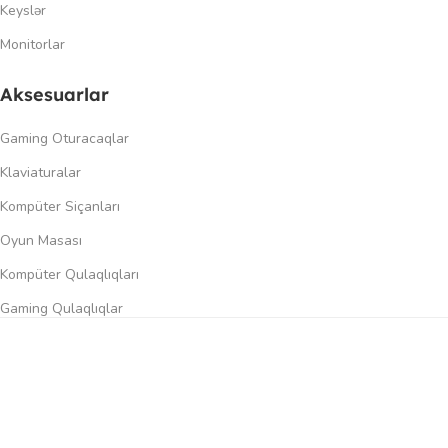
Keyslər
Monitorlar
Aksesuarlar
Gaming Oturacaqlar
Klaviaturalar
Kompüter Siçanları
Oyun Masası
Kompüter Qulaqlıqları
Gaming Qulaqlıqlar
Dinamiklər
0
üqayisə et
İstək siyahısı
Səbət
Menyu
Keçidlər
Şəxsi kabinet