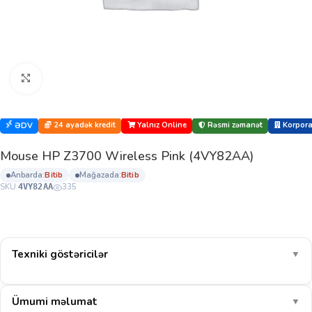
Böyütmək üçün klikləyin
24 ayadək kredit
Yalnız Online
Rəsmi zəmanət
Korporat
ƏDV
Mouse HP Z3700 Wireless Pink (4VY82AA)
anbarda:
bi̇ti̇b
mağazada:
bi̇ti̇b
SKU:
335
4VY82AA
Texniki göstəricilər
▼
Ümumi məlumat
▼