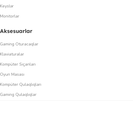
Keyslər
Monitorlar
Aksesuarlar
Gaming Oturacaqlar
Klaviaturalar
Kompüter Siçanları
Oyun Masası
Kompüter Qulaqlıqları
Gaming Qulaqlıqlar
Dinamiklər
0
üqayisə et
İstək siyahısı
Səbət
Menyu
Keçidlər
Şəxsi kabinet