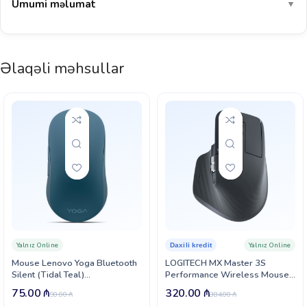
Ümumi məlumat
▼
Əlaqəli məhsullar
Yalnız Online
Yalnız Online
Daxili kredit
Mouse Lenovo Yoga Bluetooth
LOGITECH MX Master 3S
Silent (Tidal Teal)
Performance Wireless Mouse –
(GY51S61916)
GRAPHITE (910-007501)
75.00
₼
320.00
₼
90.00
₼
384.00
₼