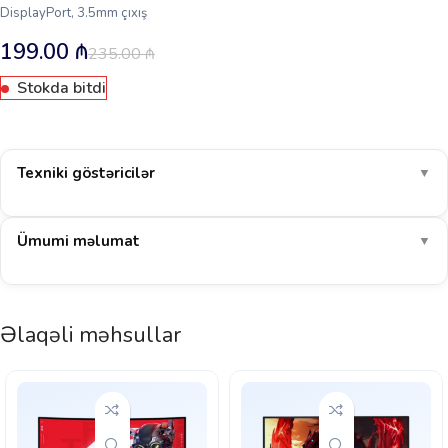
DisplayPort, 3.5mm çıxış
199.00
₼
235.00
₼
Stokda bitdi
Texniki göstəricilər
▼
Ümumi məlumat
▼
Əlaqəli məhsullar