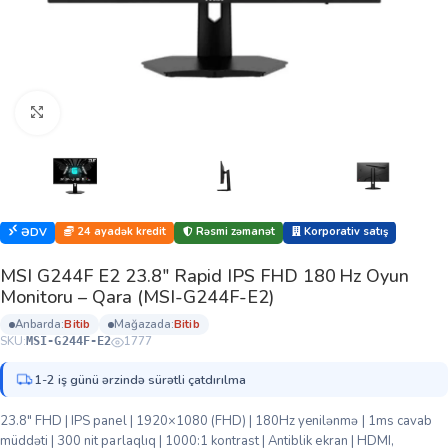
Böyütmək üçün klikləyin
24 ayadək kredit
Rəsmi zəmanət
Korporativ satış
ƏDV
MSI G244F E2 23.8″ Rapid IPS FHD 180 Hz Oyun
Monitoru – Qara (MSI-G244F-E2)
anbarda:
bi̇ti̇b
mağazada:
bi̇ti̇b
SKU:
1777
MSI-G244F-E2
1-2 iş günü ərzində sürətli çatdırılma
23.8″ FHD | IPS panel | 1920×1080 (FHD) | 180Hz yenilənmə | 1ms cavab
müddəti | 300 nit parlaqlıq | 1000:1 kontrast | Antiblik ekran | HDMI,