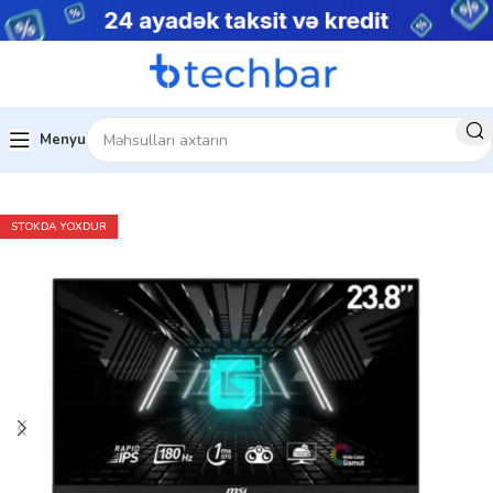
Menyu
adanlıqları
Monitorlar
Gaming Monitorlar
STOKDA YOXDUR