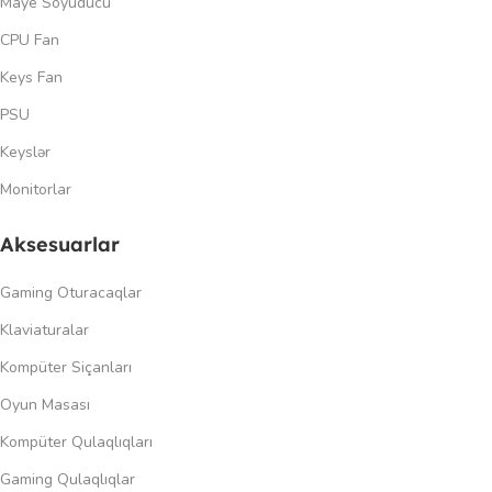
Maye Soyuducu
CPU Fan
Keys Fan
PSU
Keyslər
Monitorlar
Aksesuarlar
Gaming Oturacaqlar
Klaviaturalar
Kompüter Siçanları
Oyun Masası
Kompüter Qulaqlıqları
Gaming Qulaqlıqlar