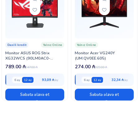
Yalnız Online
Yalnız Online
Daxili kredit
Monitor ASUS ROG Strix
Monitor Acer VG240Y
XG32WCS (90LM0AC0-
(UM.QV0EE.605)
B01970)
789.00
₼
274.00
₼
947.00
₼
329.00
₼
93,09 ₼
32,34 ₼
6 ay
12 ay
6 ay
12 ay
Səbətə əlavə et
Səbətə əlavə et