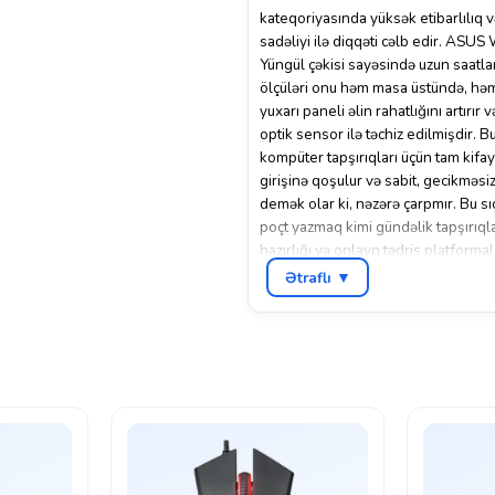
kateqoriyasında yüksək etibarlılıq v
sadəliyi ilə diqqəti cəlb edir. ASU
Yüngül çəkisi sayəsində uzun saatla
ölçüləri onu həm masa üstündə, hə
yuxarı paneli əlin rahatlığını artır
optik sensor ilə təchiz edilmişdir. B
kompüter tapşırıqları üçün tam kifa
girişinə qoşulur və sabit, gecikməsi
demək olar ki, nəzərə çarpmır. Bu s
poçt yazmaq kimi gündəlik tapşırıql
hazırlığı və onlayn tədris platforma
internet səyahəti, video izləmə və a
Ətraflı ▼
qidalanır və simsiz bağlantı sayəsin
əsas düyməsi (sol, sağ klik və sürüş