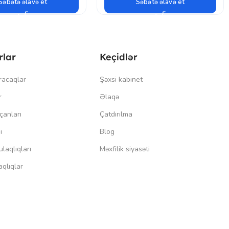
Səbətə əlavə et
Səbətə əlavə et
rlar
Keçidlər
racaqlar
Şəxsi kabinet
r
Əlaqə
çanları
Çatdırılma
ı
Blog
laqlıqları
Məxfilik siyasəti
qlıqlar