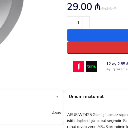
29.00
₼
35.00
₼
12 ay
2.85
Aylıq taksitlə
Ümumi məlumat
▼
Asus
ASUS WT425 Gümüşü simsiz sıçan,
istifadəçiləri üçün ideal seçimdir. Sa
rahat cavab verir. ASUS brendinin 