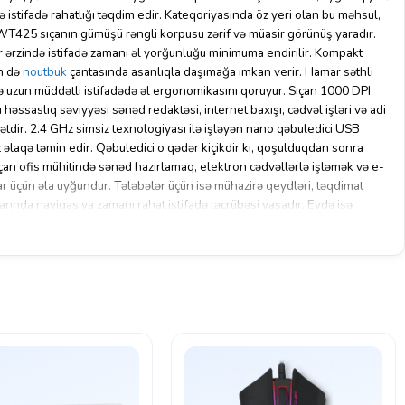
ə istifadə rahatlığı təqdim edir. Kateqoriyasında öz yeri olan bu məhsul,
S WT425 sıçanın gümüşü rəngli korpusu zərif və müasir görünüş yaradır.
r ərzində istifadə zamanı əl yorğunluğu minimuma endirilir. Kompakt
m də
noutbuk
çantasında asanlıqla daşımağa imkan verir. Hamar səthli
ır və uzun müddətli istifadədə əl ergonomikasını qoruyur. Sıçan 1000 DPI
u həssaslıq səviyyəsi sənəd redaktəsi, internet baxışı, cədvəl işləri və adi
yətdir. 2.4 GHz simsiz texnologiyası ilə işləyən nano qəbuledici USB
z əlaqə təmin edir. Qəbuledici o qədər kiçikdir ki, qoşulduqdan sonra
ıçan ofis mühitində sənəd hazırlamaq, elektron cədvəllərlə işləmək və e-
ar üçün əla uyğundur. Tələbələr üçün isə mühazirə qeydləri, təqdimat
larında naviqasiya zamanı rahat istifadə təcrübəsi yaşadır. Evdə isə
di proq
ram
larla işləmək üçün mükəmməl seçimdir. Sıçan batareyadan
de masanızda kabel dolaşıqlığı olmadan səliqəli bir iş mühiti yaradır. 3
dürmə təkəri) sadə lakin funksional idarəetmə imkanı verir.