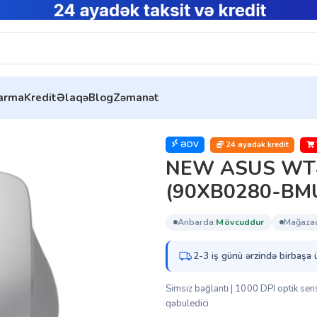
tarma
Kredit
Əlaqə
Blog
Zəmanət
5 Silver Wireless Mouse (90XB0280-BMU0L0)
ƏDV
24 ayadək kredit
NEW ASUS WT42
(90XB0280-BM
anbarda:
mövcuddur
mağaza
2-3 iş günü ərzində birbaşa 
Simsiz bağlantı | 1000 DPI optik se
qəbuledici