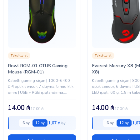
Taksitlə al
Taksitlə al
Rowl RGM-01 OTUS Gaming
Everest Mercury X8 (M
Mouse (RGM-01)
X8)
Kabelli gaming siçan | 1000–6400
Kabelli gaming siçan | 80
DPI optik sensor, 7 düymə, 5 mio klik
optik sensor, 6 düymə | US
ömrü | USB + RGB işıqlandırma,
LED işıqlı, 60 g, 1.8 m kabe
130×66×40 mm gövdə.
14.00
₼
14.00
₼
17.00
₼
17.00
₼
1,67 ₼
1,6
6 ay
12 ay
6 ay
12 ay