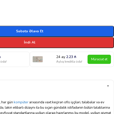
Səbətə Əlavə Et
İndi Al
₼
24 ay
2.23
₼
Müraciət et
 ödə!
Aylıq kreditlə ödə!
▼
 hər gün
kompüter
arxasında vaxt keçirən ofis işçiləri, tələbələr və ev
də, lakin etibarlı dizaynı ilə bu sıçan gündəlik istifadənin bütün tələblərinə
keyfiyyət standartlarına uyğun olaraq hazırlanmış bu model, uyğun qiymət