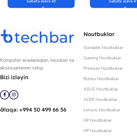
Səbətə əlavə et
Səbətə əlavə e
Noutbuklar
Gündəlik Noutbuklar
Gaming Noutbuklar
Kompüter avadanlıqları, hissələri və
aksesuarlarının satışı.
Premium Noutbuklar
Bizi izləyin
Biznes Noutbuklar
ASUS Noutbuklar
ACER Noutbuklar
Əlaqə: +994 50 499 66 56
Lenovo Noutbuklar
HP Noutbuklar
HP Noutbuklar