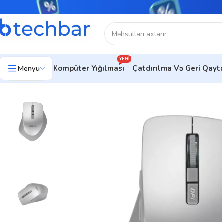
YENI
Menyu
Kompüter Yığılması
Çatdırılma Və Geri Qay
Ev
Kompüter aksesuarları
Kompüter Sıçanları
NEW ASUS WT42