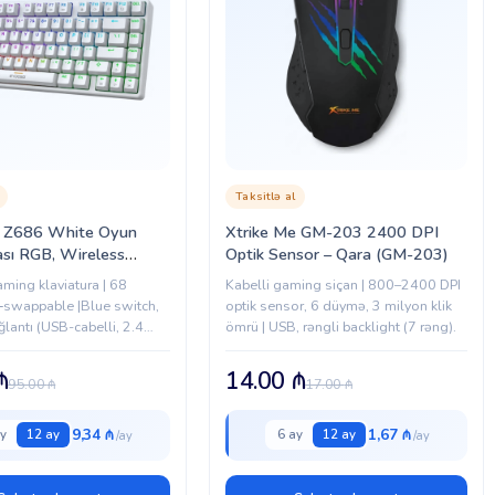
Taksitlə al
 Z686 White Oyun
Xtrike Me GM-203 2400 DPI
ası RGB, Wireless
Optik Sensor – Qara (GM-203)
65)
ming klaviatura | 68
Kabelli gaming siçan | 800–2400 DPI
‑swappable |Blue switch,
optik sensor, 6 düymə, 3 milyon klik
lantı (USB-cabelli, 2.4
ömrü | USB, rəngli backlight (7 rəng).
, Bluetooth 5.0), 1900
ya (≈20 saata qədər LED
₼
14.00
₼
95.00
₼
17.00
₼
at) | Tam RGB...
9,34 ₼
1,67 ₼
y
12 ay
6 ay
12 ay