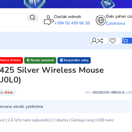
Bakı şəhəri üz
Dəstək xidməti
+994 50 499 66 56
Çatdırılma
Yalnız Online
Rəsmi zəmanət
Korporativ satış
5 Silver Wireless Mouse
U0L0)
da:
bi̇ti̇b
SKU:
88
90XB0280-BMU0L0
ünvana sürətli çatdırılma
nsor | 2.4 GHz nano qəbuledici | 3 düymə | Gümüşü rəng | USB nano