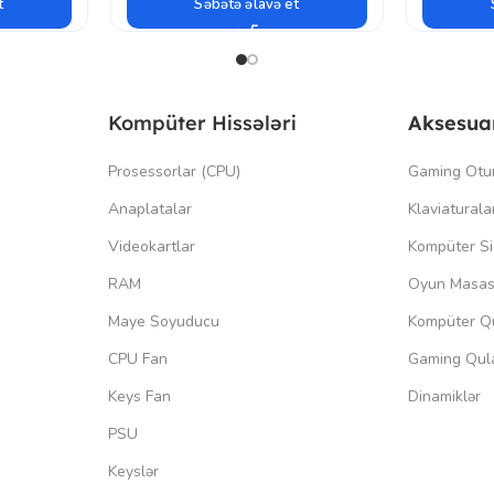
t
Səbətə əlavə et
Kompüter Hissələri
Aksesua
Prosessorlar (CPU)
Gaming Otu
Anaplatalar
Klaviaturala
Videokartlar
Kompüter Si
RAM
Oyun Masas
Maye Soyuducu
Kompüter Qu
CPU Fan
Gaming Qula
Keys Fan
Dinamiklər
PSU
Keyslər