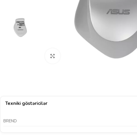
Böyütmək üçün klikləyin
Texniki göstəricilər
BREND