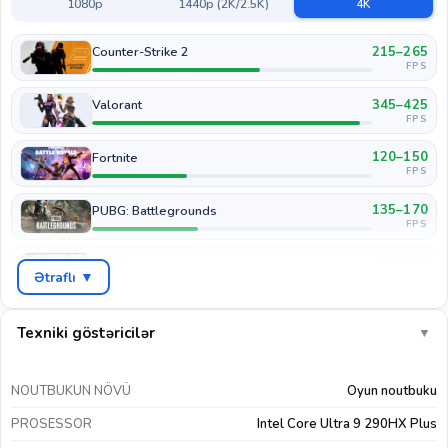
1080p
1440p (2K/2.5K)
4K
215–265
Counter-Strike 2
FPS
345–425
Valorant
FPS
120–150
Fortnite
FPS
135–170
PUBG: Battlegrounds
FPS
75–100
GTA V
Ətraflı ▼
FPS
50–65
Cyberpunk 2077
FPS
Texniki göstəricilər
▼
60–80
COD: Warzone
FPS
NOUTBUKUN NÖVÜ
Oyun noutbuku
170–215
EA Sports FC 26
PROSESSOR
Intel Core Ultra 9 290HX Plus
FPS