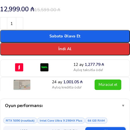
12,999.00
₼
15,599.00
₼
Səbətə Əlavə Et
İndi Al
12 ay
1,277.79
₼
Aylıq taksitlə ödə!
24 ay
1,001.05
₼
Müraciət et
Aylıq kreditlə ödə!
Oyun performansı
▼
RTX 5090 (noutbuk)
Intel Core Ultra 9 290HX Plus
64 GB RAM