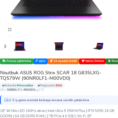
Böyütmək üçün klikləyin
Pulsuz çatdırılma
24 ayadək kredit
Yalnız Online
Rəsm
ƏDV
Noutbuk ASUS ROG Strix SCAR 18 G835LXG-
TQ579W (90NR0LF1-M00VD0)
anbarda:
mövcuddur
mağazada:
bi̇ti̇b
SKU:
172
90NR0LF1-M00VD0
2-3 iş günü ərzində birbaşa ünvana sürətli çatdırılma
18″ 4K Mini LED 240Hz ekran | Intel Ultra 9 290HX Plus | RTX 5090 24 GB
GDDR6 | 64 GB DDR5 RAM | 2 TB PCIe 4.0 SSD | Wi-Fi, BT