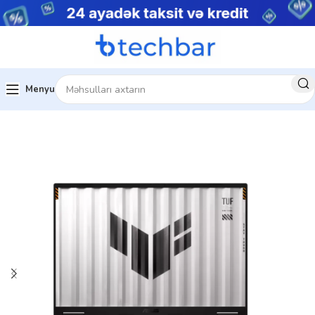
Menyu
Ev
Noutbuklar
Gaming Notebooklar