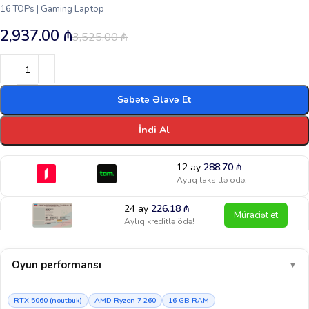
16 TOPs | Gaming Laptop
2,937.00
₼
3,525.00
₼
Səbətə Əlavə Et
İndi Al
12 ay
288.70
₼
Aylıq taksitlə ödə!
24 ay
226.18
₼
Müraciət et
Aylıq kreditlə ödə!
Oyun performansı
▼
RTX 5060 (noutbuk)
AMD Ryzen 7 260
16 GB RAM