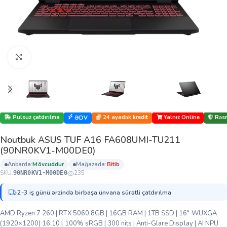
Böyütmək üçün klikləyin
Pulsuz çatdırılma
24 ayadək kredit
Yalnız Online
Rəsm
ƏDV
Noutbuk ASUS TUF A16 FA608UMI-TU211
(90NR0KV1-M00DE0)
anbarda:
mövcuddur
mağazada:
bi̇ti̇b
SKU:
235
90NR0KV1-M00DE0
2-3 iş günü ərzində birbaşa ünvana sürətli çatdırılma
AMD Ryzen 7 260 | RTX 5060 8GB | 16GB RAM | 1TB SSD | 16″ WUXGA
(1920×1200) 16:10 | 100% sRGB | 300 nits | Anti-Glare Display | AI NPU