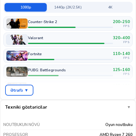
1080p
1440p (2K/2.5K)
4K
200–250
Counter-Strike 2
FPS
320–400
Valorant
FPS
110–140
Fortnite
FPS
125–160
PUBG: Battlegrounds
FPS
105–130
GTA V
Ətraflı ▼
FPS
65–85
Cyberpunk 2077
FPS
Texniki göstəricilər
▼
85–105
COD: Warzone
FPS
NOUTBUKUN NÖVÜ
Oyun noutbuku
160–200
EA Sports FC 26
PROSESSOR
AMD Ryzen 7 260