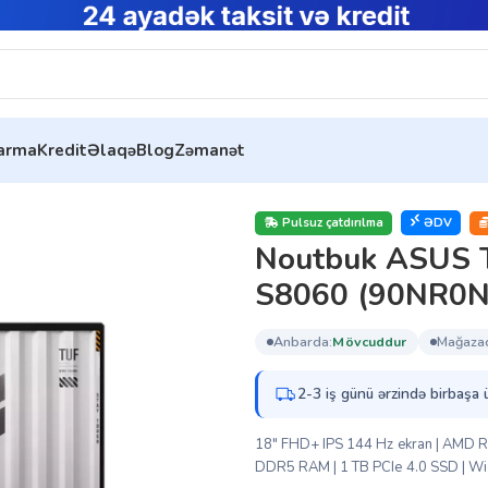
tarma
Kredit
Əlaqə
Blog
Zəmanət
ing A18 FA808UP-S8060 (90NR0NL1-M00390)
Pulsuz çatdırılma
ƏDV
Noutbuk ASUS 
S8060 (90NR0
anbarda:
mövcuddur
mağaza
2-3 iş günü ərzində birbaşa 
18″ FHD+ IPS 144 Hz ekran | AMD R
DDR5 RAM | 1 TB PCIe 4.0 SSD | Wi-