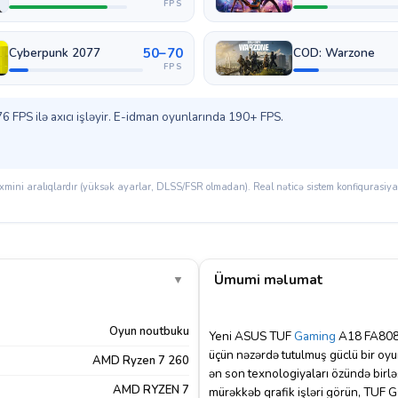
FPS
50–70
Cyberpunk 2077
COD: Warzone
FPS
 FPS ilə axıcı işləyir. E-idman oyunlarında 190+ FPS.
mini aralıqlardır (yüksək ayarlar, DLSS/FSR olmadan). Real nəticə sistem konfiqurasiyası
Ümumi məlumat
▼
Oyun noutbuku
Yeni ASUS TUF
Gaming
A18 FA808U
üçün nəzərdə tutulmuş güclü bir oy
AMD Ryzen 7 260
ən son texnologiyaları özündə birləş
AMD RYZEN 7
mürəkkəb qrafik işləri görün, TUF G