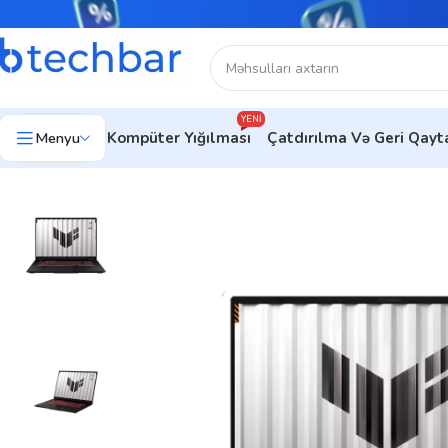
YENI
Menyu
Kompüter Yığılması
Çatdırılma Və Geri Qay
Ev
Noutbuklar
Gaming Notebooklar
Noutbuk ASUS TUF Gam