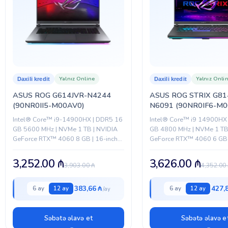
RƏNG
BREND
Yalnız Online
Yalnız Onli
Daxili kredit
Daxili kredit
ASUS ROG G614JVR-N4244
ASUS ROG STRIX G81
(90NR0II5-M00AV0)
N6091 (90NR0IF6-M0
Intel® Core™ i9-14900HX | DDR5 16
Intel® Core™ i9 14900HX
GB 5600 MHz | NVMe 1 TB | NVIDIA
GB 4800 MHz | NVMe 1 TB
GeForce RTX™ 4060 8 GB | 16-inch
GeForce RTX™ 4060 6 GB |
QHD+ 240 Hz
18-inch 240 Hz WQXGA |..
3,252.00
₼
3,626.00
₼
3,903.00
₼
4,352.00
383,66 ₼
427,
6 ay
12 ay
6 ay
12 ay
Səbətə əlavə et
Səbətə əlavə e