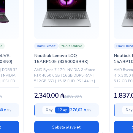
Qara
Asus
ne
Yalnız Online
Daxili kredit
Daxili kred
4JVR-
Noutbuk Lenovo LOQ
Noutbuk 
04N0)
15ARP10E (83S000BRRK)
15ARP10
 | DDR5 32
AMD Ryzen 7 170 | NVIDIA GeForce
AMD Ryzen
 | NVIDIA
RTX 4050 6GB | 16GB DDR5 RAM |
RTX 3050 
 IPS LED
512GB SSD | 15.6" FHD IPS 144Hz |
512 GB PCI
.
FreeDOS | Wi-Fi 6 | FreeSync...
144 Hz, 10
2,340.00
₼
1,837
₼
2,808.00
₼
80 ₼
276,02 ₼
6 ay
12 ay
6 ay
t
Səbətə əlavə et