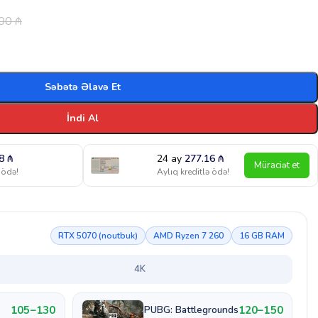
.00
₼
Səbətə Əlavə Et
İndi Al
78
₼
24 ay
277.16
₼
Müraciət et
 ödə!
Aylıq kreditlə ödə!
RTX 5070 (noutbuk)
AMD Ryzen 7 260
16 GB RAM
4K
105–130
120–150
PUBG: Battlegrounds