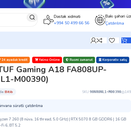
Bakı şəhəri üz
Dəstək xidməti
+994 50 499 66 56
Çatdırılma
24 ayadək kredit
Yalnız Online
Rəsmi zəmanət
Korporativ satış
TUF Gaming A18 FA808UP-
NL1-M00390)
da:
bi̇ti̇b
SKU:
149
90NR0NL1-M00390
ünvana sürətli çatdırılma
yzen 7 260 (8 nüvə, 16 thread, 5.0 GHz) | RTX 5070 8 GB GDDR6 | 16 GB
Fi 6, BT 5.2