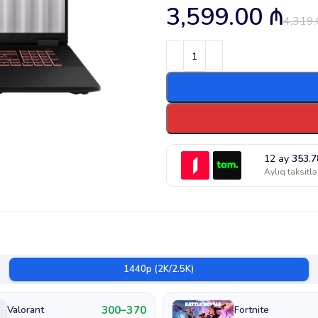
3,599.00
₼
4,319
12 ay
353.
Aylıq taksitlə
1440p (2K/2.5K)
300–370
Valorant
Fortnite