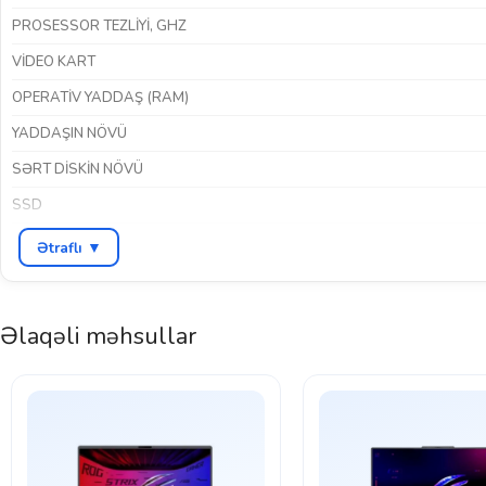
PROSESSOR TEZLIYI, GHZ
VIDEO KART
OPERATIV YADDAŞ (RAM)
YADDAŞIN NÖVÜ
SƏRT DISKIN NÖVÜ
SSD
EKRAN ÖLÇÜSÜ
Ətraflı ▼
EKRAN ICAZƏSI
EKRAN KEYFIYYƏTI
Əlaqəli məhsullar
ƏMƏLIYYAT SISTEMI
İNTERFEYSLƏR
Bluet
NOUTBUKUN QURULUŞU
TOUCHSCREEN