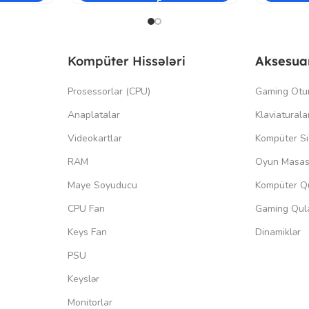
Kompüter Hissələri
Aksesua
Prosessorlar (CPU)
Gaming Otu
Anaplatalar
Klaviaturala
Videokartlar
Kompüter Si
RAM
Oyun Masas
Maye Soyuducu
Kompüter Qu
CPU Fan
Gaming Qula
Keys Fan
Dinamiklər
PSU
Keyslər
Monitorlar