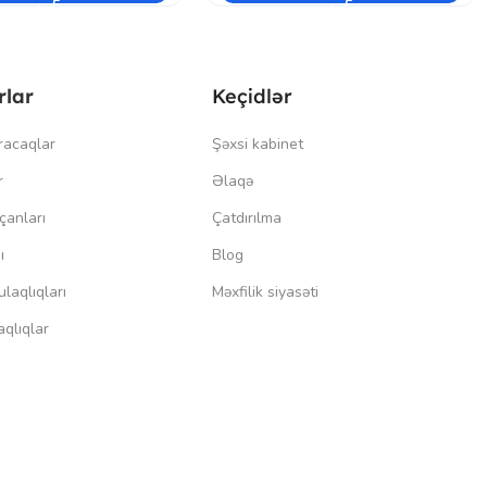
rlar
Keçidlər
racaqlar
Şəxsi kabinet
r
Əlaqə
çanları
Çatdırılma
ı
Blog
laqlıqları
Məxfilik siyasəti
qlıqlar