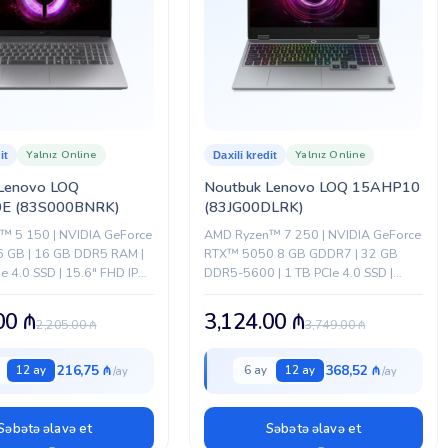
Yalnız Online
Yalnız Online
it
Daxili kredit
Lenovo LOQ
Noutbuk Lenovo LOQ 15AHP10
E (83S000BNRK)
(83JG00DLRK)
™ 5 150 | NVIDIA GeForce
AMD Ryzen™ 7 250 | NVIDIA GeForce
6 GB | 16 GB DDR5 RAM |
RTX™ 5050 8 GB GDDR7 | 32 GB
e 4.0 SSD | 15.6" FHD IPS,
DDR5-5600 | 1 TB PCIe 4.0 SSD |
0%...
15.6" FHD IPS, 144 Hz, 100%...
.00
₼
3,124.00
₼
2,205.00
₼
3,749.00
₼
216,75 ₼
368,52 ₼
12 ay
6 ay
12 ay
Səbətə əlavə et
Səbətə əlavə et