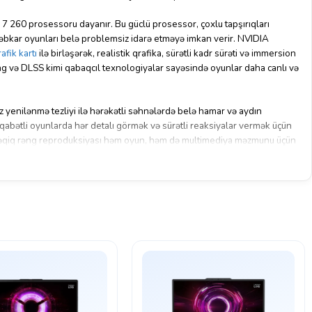
260 prosessoru dayanır. Bu güclü prosessor, çoxlu tapşırıqları
ləbkar oyunları belə problemsiz idarə etməyə imkan verir. NVIDIA
afik kartı
ilə birləşərək, realistik qrafika, sürətli kadr sürəti və immersion
ing və DLSS kimi qabaqcıl texnologiyalar sayəsində oyunlar daha canlı və
z yenilənmə tezliyi ilə hərəkətli səhnələrdə belə hamar və aydın
əqabətli oyunlarda hər detalı görmək və sürətli reaksiyalar vermək üçün
 dəqiq rəng reproduksiyası həm oyun, həm də multimediya məzmunu üçün
0
SSD
ilə ASUS TUF Gaming A18 sürət və səmərəlilik baxımından heç bir
 yüksək bant genişliyi və daha sürətli məlumat emalı təmin edərək
rətləndirir. 1 TB NVMe SSD isə oyunlarınız, proqramlarınız və digər
, eyni zamanda sistemin ümumi cavabdehliyini artırır. Wi-Fi 6 və Bluetooth
iz hər zaman sürətli və stabil əlaqədə olacaqsınız.