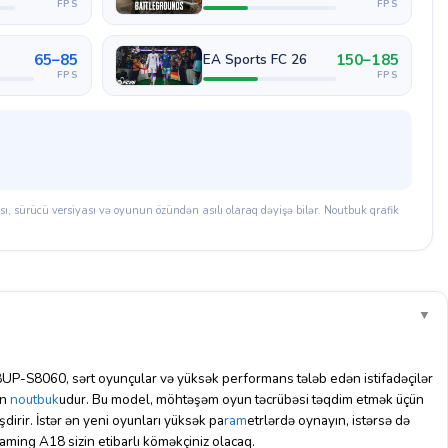
FPS
FPS
65–85
150–185
EA Sports FC 26
FPS
FPS
, sürücü versiyası və oyunun özündən asılı olaraq dəyişə bilər. Noutbuk qrafik
▼
P-S8060, sərt oyunçular və yüksək performans tələb edən istifadəçilər
un
noutbuk
udur. Bu model, möhtəşəm oyun təcrübəsi təqdim etmək üçün
dirir. İstər ən yeni oyunları yüksək pa
ram
etrlərdə oynayın, istərsə də
aming A18 sizin etibarlı köməkçiniz olacaq.