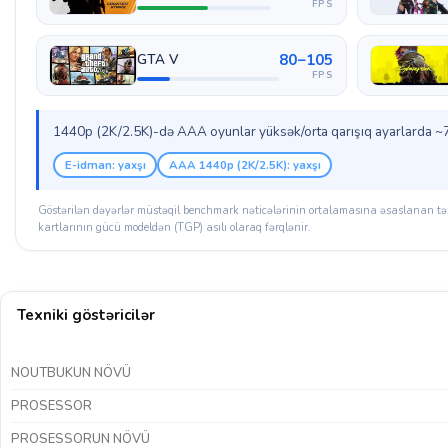
FPS
80–105
GTA V
FPS
1440p (2K/2.5K)-də AAA oyunlar yüksək/orta qarışıq ayarlarda ~76
E-idman: yaxşı
AAA 1440p (2K/2.5K): yaxşı
Göstərilən dəyərlər müstəqil benchmark nəticələrinin ortalamasına əsaslanan təx
kartlarının gücü modeldən (TGP) asılı olaraq fərqlənir.
Texniki göstəricilər
NOUTBUKUN NÖVÜ
PROSESSOR
PROSESSORUN NÖVÜ