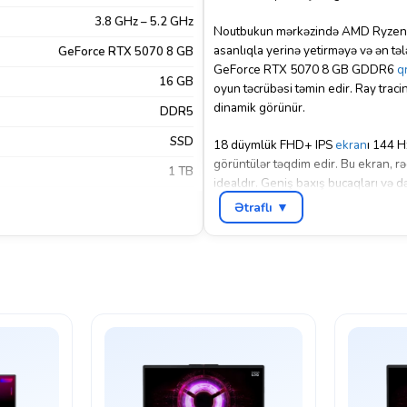
3.8 GHz – 5.2 GHz
Noutbukun mərkəzində AMD Ryzen 7 
asanlıqla yerinə yetirməyə və ən tə
GeForce RTX 5070 8 GB
GeForce RTX 5070 8 GB GDDR6
qr
16 GB
oyun təcrübəsi təmin edir. Ray trac
dinamik görünür.
DDR5
SSD
18 düymlük FHD+ IPS
ekran
ı 144 H
görüntülər təqdim edir. Bu ekran, r
1 TB
idealdır. Geniş baxış bucaqları və
18
əla vizual təcrübə vəd edir.
Ətraflı ▼
2560 × 1600
16 GB DDR5 RAM və 1 TB PCIe 4.
kompromisə getmir. DDR5 RAM, daha
IPS
oyun və tətbiqlərin yüklənməsini sü
FreeDos
fayllarınız üçün bol yer təklif edir
5.2 kimi müasir əlaqə imkanları ilə s
ooth
,
HDMI
,
USB-A
,
USB-C
,
Wi-Fi
180 Degree Hinge
Xeyr