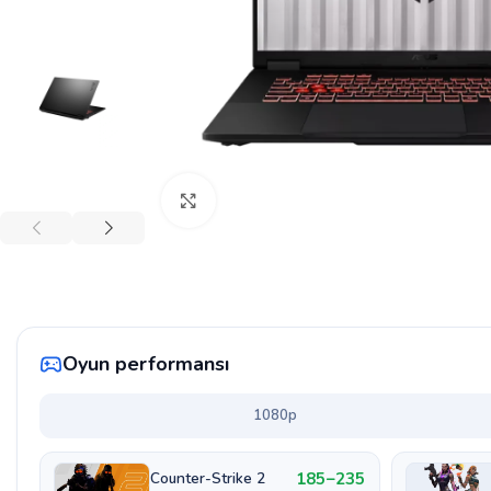
Böyütmək üçün klikləyin
Oyun performansı
1080p
185–235
Counter-Strike 2