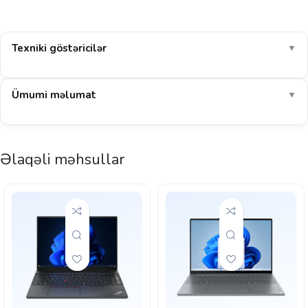
Texniki göstəricilər
▼
Ümumi məlumat
▼
Əlaqəli məhsullar