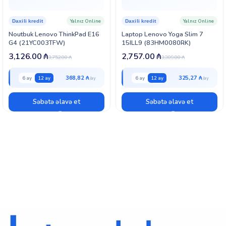
Yalnız Online
Yalnız Online
Daxili kredit
Daxili kredit
Noutbuk Lenovo ThinkPad E16
Laptop Lenovo Yoga Slim 7
G4 (21YC003TFW)
15ILL9 (83HM0080RK)
3,126.00
₼
2,757.00
₼
3,752.00
₼
3,309.00
₼
368,82 ₼
325,27 ₼
6 ay
12 ay
6 ay
12 ay
Səbətə əlavə et
Səbətə əlavə et