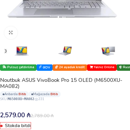
Böyütmək üçün klikləyin
Pulsuz çatdırılma
24 ayadək kredit
Yalnız Online
Rəsm
ƏDV
Noutbuk ASUS VivoBook Pro 15 OLED (M6500XU-
MA082)
anbarda:
bi̇ti̇b
mağazada:
bi̇ti̇b
SKU:
331
M6500XU-MA082
2,579.00
₼
2,789.00
₼
Stokda bitdi