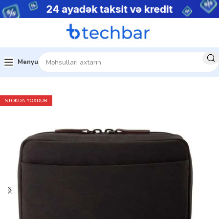
Menyu
Kompüter aksesuarları
Noutbuk Çantaları
STOKDA YOXDUR