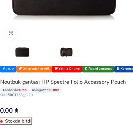
Böyütmək üçün klikləyin
24 ayadək kredit
Yalnız Online
Rəsmi zəmanət
Korporat
ƏDV
Noutbuk çantası HP Spectre Folio Accessory Pouch
anbarda:
bi̇ti̇b
mağazada:
bi̇ti̇b
SKU:
270
5DC31AA
0.00
₼
Stokda bitdi