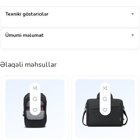
Texniki göstəricilər
▼
Ümumi məlumat
▼
Əlaqəli məhsullar