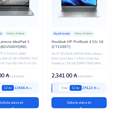
Yalnız Online
Yalnız Online
it
Daxili kredit
Lenovo IdeaPad 1
Noutbuk HP ProBook 4 G1i 16
(82VG00YQRK)
(CT1G9ET)
™ 3 7320U | AMD
16.0" WUXGA UWVA 60Hz ekran |
10M | 8 GB LPDDR5 | 512
Intel Core Ultra 7 255U | Intel Arc
.6" Full HD | Wi-Fi 6 | USB
Graphics | 16 GB DDR5 5600 MHz
I |...
RAM | 512 GB PCIe NVMe SSD |...
.00
₼
2,341.00
₼
1,319.00
₼
2,810.00
₼
129,66 ₼
276,22 ₼
12 ay
6 ay
12 ay
Səbətə əlavə et
Səbətə əlavə et