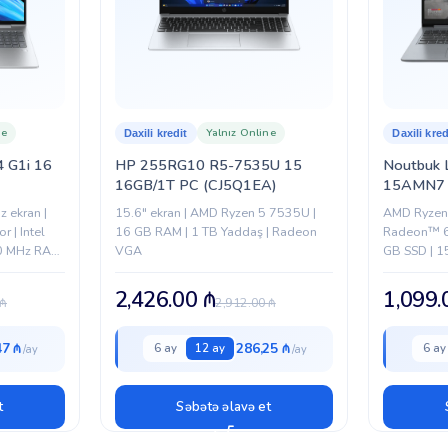
ne
Yalnız Online
Daxili kredit
Daxili kred
 G1i 16
HP 255RG10 R5-7535U 15
Noutbuk 
16GB/1T PC (CJ5Q1EA)
15AMN7 
ekran |
15.6″ ekran | AMD Ryzen 5 7535U |
AMD Ryzen
r | Intel
16 GB RAM | 1 TB Yaddaş | Radeon
Radeon™ 6
00 MHz RAM
VGA
GB SSD | 15
i-Fi...
Type-C | HDM
2,426.00
₼
1,099
₼
2,912.00
₼
47 ₼
286,25 ₼
6 ay
12 ay
6 ay
t
Səbətə əlavə et