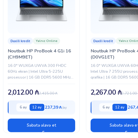
Yalnız Online
Yalnız Onli
Daxili kredit
Daxili kredit
Noutbuk HP ProBook 4 G1i 16
Noutbuk HP ProBook 4
(CH9M9ET)
(D0VG1ET)
16.0" WUXGA UWVA 300 FHDC
16.0" WUXGA UWVA 60Hz 
60Hz ekran | Intel Ultra 5-225U
Intel Ultra 7 255U prosesso
prosessor | 16 GB DDR5 5600 MHz
qrafika | 16 GB DDR5 56
RAM | 512 GB PCIe NVMe SSD | Intel
| 512 GB PCIe NVMe SSD | W
Wi-Fi 6E,...
2,012.00
₼
2,267.00
₼
2,415.00
₼
2,721.00
237,39 ₼
267,
6 ay
12 ay
6 ay
12 ay
Səbətə əlavə et
Səbətə əlavə e