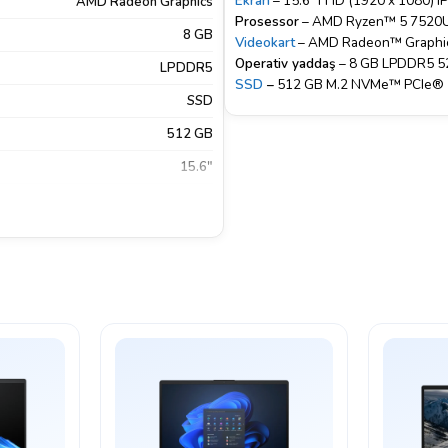
Ekran
– 15.6″ FHD (1920 x 1080) I
AMD Radeon Graphics
Prosessor
– AMD Ryzen™ 5 7520
8 GB
Videokart
– AMD Radeon™ Graphi
Operativ yaddaş
– 8 GB LPDDR5 
LPDDR5
SSD
–
512 GB M.2 NVMe™ PCIe®
SSD
512 GB
15.6"
1920×1080
TN
FreeDos
,
Bluetooth
,
HDMI
,
LAN
,
MicroSD
,
2 Gen 1
,
USB Type-A
,
USB Type-C
Xeyr
HP