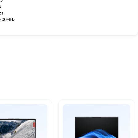
PS
U
cs
5200MHz