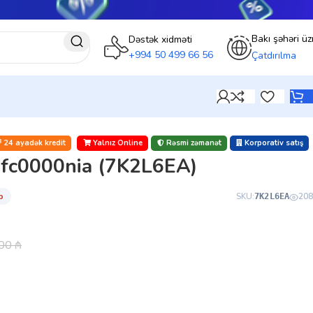
Bakı şəhəri üz
Dəstək xidməti
+994 50 499 66 56
Çatdırılma
24 ayadək kredit
Yalnız Online
Rəsmi zəmanət
Korporativ satış
fc0000nia (7K2L6EA)
̇b
SKU:
208
7K2L6EA
.00
₼