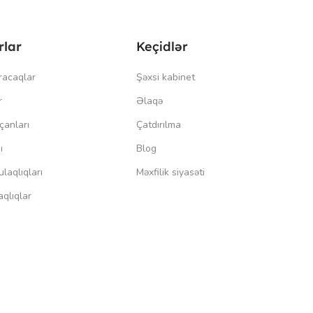
rlar
Keçidlər
racaqlar
Şəxsi kabinet
r
Əlaqə
çanları
Çatdırılma
ı
Blog
laqlıqları
Məxfilik siyasəti
qlıqlar