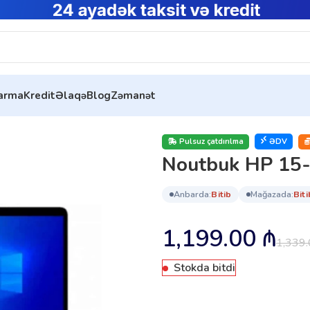
tarma
Kredit
Əlaqə
Blog
Zəmanət
a (7K2L6EA)
Pulsuz çatdırılma
ƏDV
Noutbuk HP 15-
anbarda:
bi̇ti̇b
mağazada:
bi̇ti
1,199.00
₼
1,339
Stokda bitdi