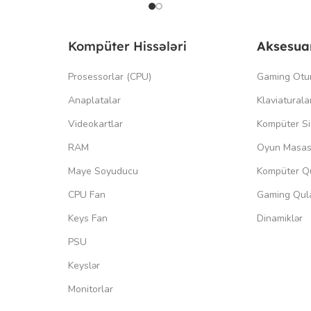
Kompüter Hissələri
Aksesua
Prosessorlar (CPU)
Gaming Otu
Anaplatalar
Klaviaturala
Videokartlar
Kompüter Si
RAM
Oyun Masas
Maye Soyuducu
Kompüter Qu
CPU Fan
Gaming Qula
Keys Fan
Dinamiklər
PSU
Keyslər
Monitorlar