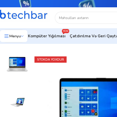
YENI
Menyu
Kompüter Yığılması
Çatdırılma Və Geri Qay
Ev
Noutbuklar
Gündəlik noutbuklar
Noutbuk HP 15-fc0000ni
STOKDA YOXDUR