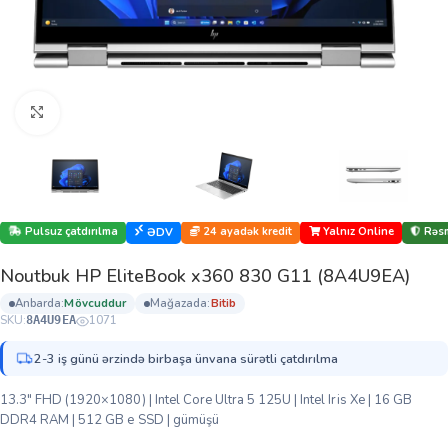
Böyütmək üçün klikləyin
Pulsuz çatdırılma
24 ayadək kredit
Yalnız Online
Rəsm
ƏDV
Noutbuk HP EliteBook x360 830 G11 (8A4U9EA)
anbarda:
mövcuddur
mağazada:
bi̇ti̇b
SKU:
1071
8A4U9EA
2-3 iş günü ərzində birbaşa ünvana sürətli çatdırılma
13.3″ FHD (1920×1080) | Intel Core Ultra 5 125U | Intel Iris Xe | 16 GB
DDR4 RAM | 512 GB e SSD | gümüşü