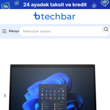
Menyu
Ev
Noutbuklar
Biznes noutbukları