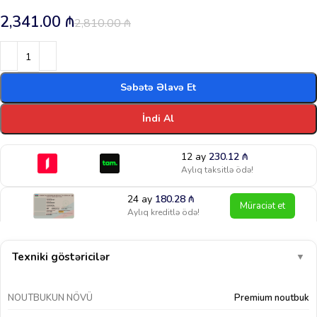
2,341.00
₼
2,810.00
₼
Səbətə Əlavə Et
İndi Al
12 ay
230.12
₼
Aylıq taksitlə ödə!
24 ay
180.28
₼
Müraciət et
Aylıq kreditlə ödə!
Texniki göstəricilər
▼
NOUTBUKUN NÖVÜ
Premium noutbuk