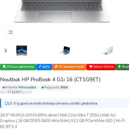
Böyütmək üçün klikləyin
Pulsuz çatdırılma
24 ayadək kredit
Yalnız Online
Rəsm
ƏDV
Noutbuk HP ProBook 4 G1i 16 (CT1G9ET)
anbarda:
mövcuddur
mağazada:
bi̇ti̇b
SKU:
150
CT1G9ET
2-3 iş günü ərzində birbaşa ünvana sürətli çatdırılma
16.0″ WUXGA UWVA 60Hz ekran | Intel Core Ultra 7 255U | Intel Arc
Graphics | 16 GB DDR5 5600 MHz RAM | 512 GB PCIe NVMe SSD | Wi-Fi
6E, BT 5.3