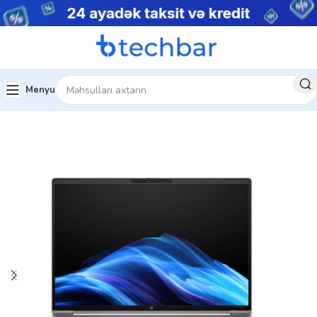
Menyu
Ev
Noutbuklar
Premium noutbuklar