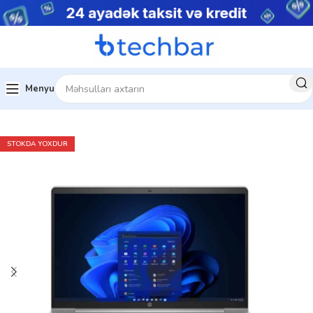
Menyu
Ev
Noutbuklar
Biznes noutbukları
STOKDA YOXDUR