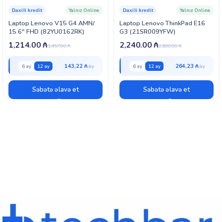
Yalnız Online
Yalnız Online
Daxili kredit
Daxili kredit
Laptop Lenovo V15 G4 AMN/
Laptop Lenovo ThinkPad E16
15.6″ FHD (82YU0162RK)
G3 (21SR009YFW)
1,214.00
₼
2,240.00
₼
1,457.00
₼
2,688.00
₼
143,22 ₼
264,23 ₼
6 ay
12 ay
6 ay
12 ay
Səbətə əlavə et
Səbətə əlavə et