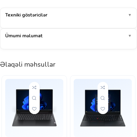
Texniki göstəricilər
▼
Ümumi məlumat
▼
Əlaqəli məhsullar