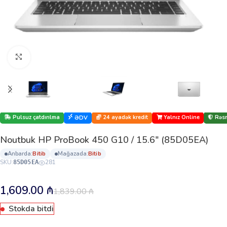
Böyütmək üçün klikləyin
Pulsuz çatdırılma
24 ayadək kredit
Yalnız Online
Rəsm
ƏDV
Noutbuk HP ProBook 450 G10 / 15.6″ (85D05EA)
anbarda:
bi̇ti̇b
mağazada:
bi̇ti̇b
SKU:
281
85D05EA
1,609.00
₼
1,839.00
₼
Stokda bitdi