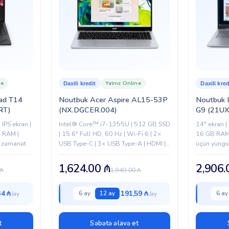
Gümüşü
Lenovo
ne
Yalnız Online
Daxili kredit
Daxili kred
ad T14
Noutbuk Acer Aspire AL15-53P
Noutbuk 
RT)
(NX.DGCER.004)
G9 (21U
PS ekran |
Intel® Core™ i7-1355U | 512 GB SSD
14″ ekran |
 RAM |
| 15.6" Full HD, 60 Hz | Wi-Fi 6 | 2×
16 GB RAM 
l zəmanət
USB Type-C | 3× USB Type-A | HDMI |
üçün yüngü
1080p kamera...
1,624.00
₼
2,906
₼
1,949.00
₼
34 ₼
191,59 ₼
6 ay
12 ay
6 ay
t
Səbətə əlavə et