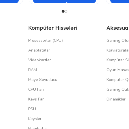
Kompüter Hissələri
Aksesua
Prosessorlar (CPU)
Gaming Otu
Anaplatalar
Klaviaturala
Videokartlar
Kompüter Si
RAM
Oyun Masas
Maye Soyuducu
Kompüter Qu
CPU Fan
Gaming Qula
Keys Fan
Dinamiklər
PSU
Keyslər
Monitorlar