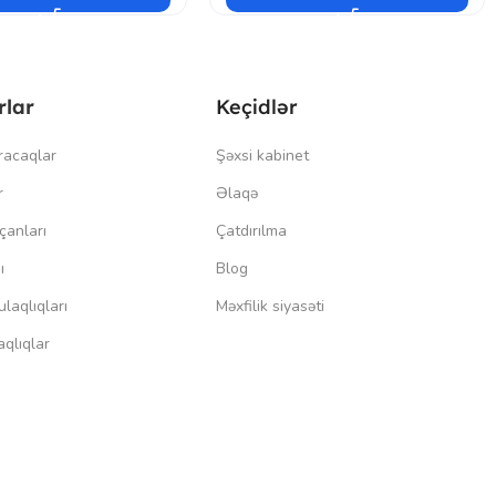
rlar
Keçidlər
racaqlar
Şəxsi kabinet
r
Əlaqə
çanları
Çatdırılma
ı
Blog
laqlıqları
Məxfilik siyasəti
qlıqlar