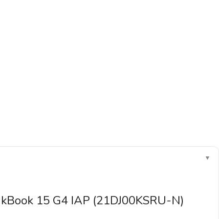
▼
nkBook 15 G4 IAP (21DJ00KSRU-N)