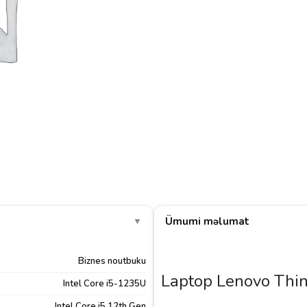
Ümumi məlumat
▼
Biznes noutbuku
Laptop Lenovo Thi
Intel Core i5-1235U
Intel Core i5 12th Gen