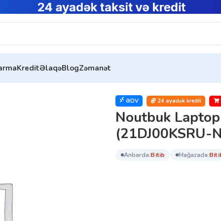
tarma
Kredit
Əlaqə
Blog
Zəmanət
top Lenovo ThinkBook 15 G4 IAP (21DJ00KSRU-N)
ƏDV
24 ayadək kredit
Noutbuk Laptop
(21DJ00KSRU-N
anbarda:
bi̇ti̇b
mağazada:
bi̇ti