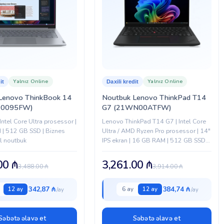
Yalnız Online
Yalnız Online
it
Daxili kredit
Lenovo ThinkBook 14
Noutbuk Lenovo ThinkPad T14
X0095FW)
G7 (21WN00ATFW)
 Intel Core Ultra prosessor |
Lenovo ThinkPad T14 G7 | Intel Core
| 512 GB SSD | Biznes
Ultra / AMD Ryzen Pro prosessor | 14″
l noutbuk
IPS ekran | 16 GB RAM | 512 GB SSD |
Biznes sinfi noutbuk
.00
₼
3,261.00
₼
3,488.00
₼
3,914.00
₼
342,87 ₼
384,74 ₼
12 ay
6 ay
12 ay
Səbətə əlavə et
Səbətə əlavə et