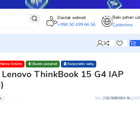
Bakı şəhəri üz
Dəstək xidməti
+994 50 499 66 56
Çatdırılma
Yalnız Online
Rəsmi zəmanət
Korporativ satış
 Lenovo ThinkBook 15 G4 IAP
)
̇b
SKU:
267
21DJ00KSRU-N