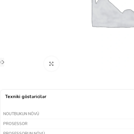
Böyütmək üçün klikləyin
Texniki göstəricilər
NOUTBUKUN NÖVÜ
PROSESSOR
PROSESSORUN NÖVÜ