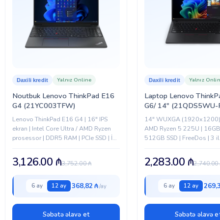
RƏNG
BREND
Yalnız Online
Yalnız Onli
Daxili kredit
Daxili kredit
Noutbuk Lenovo ThinkPad E16
Laptop Lenovo ThinkP
G4 (21YC003TFW)
G6/ 14″ (21QDS5WU-
Lenovo ThinkPad E16 G4 | 16″ IPS
14" WUXGA (1920x1200) I
ekran | Intel Core Ultra / AMD Ryzen
AMD Ryzen 5 225U | 16GB
prosessor | DDR5 RAM | PCIe SSD | İş
512GB SSD | FreeDos | 3 i
üçün möhkəm korpus
3,126.00
₼
2,283.00
₼
3,752.00
₼
2,740.00
368,82 ₼
269,
6 ay
12 ay
6 ay
12 ay
Səbətə əlavə et
Səbətə əlavə e