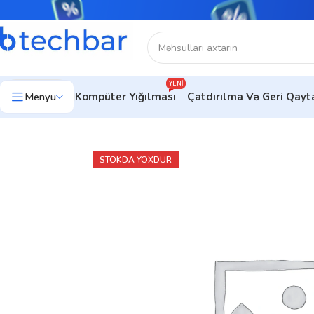
YENI
Menyu
Kompüter Yığılması
Çatdırılma Və Geri Qay
Ev
Noutbuklar
Asus Notebook
ASUS Vivobook
Noutbuk Lap
STOKDA YOXDUR