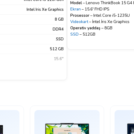
Model
– Lenovo ThinkBook 15 G4 
Ekran
– 15.6′ FHD IPS
Intel Iris Xe Graphics
Prosessor
– Intel Core i5-1235U
8 GB
Videokart
– İntel İris Xe Graphics
Operativ yaddaş
– 8GB
DDR4
SSD
– 512GB
SSD
512 GB
15.6"
IPS
1920×1080
Mat
FreeDos
k
,
LAN
,
USB 3.0
,
USB Type-A
,
USB
Type-C
Sadə noutbuk
Xeyr