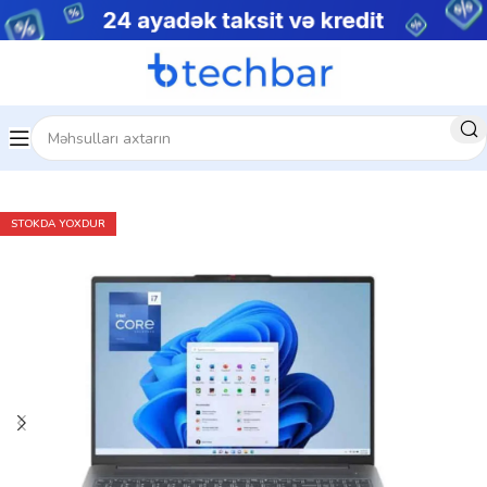
Ev
Noutbuklar
Gaming Notebooklar
STOKDA YOXDUR