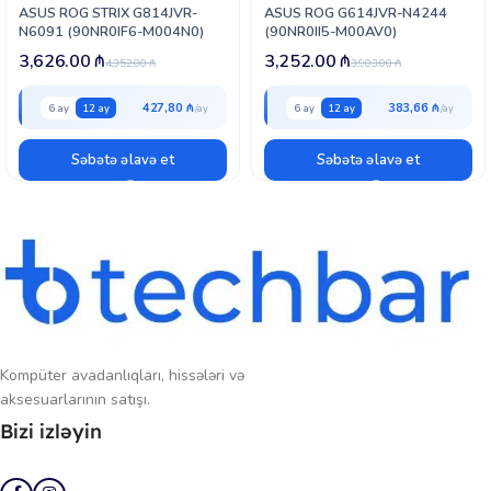
ASUS ROG STRIX G814JVR-
ASUS ROG G614JVR-N4244
N6091 (90NR0IF6-M004N0)
(90NR0II5-M00AV0)
3,626.00
₼
3,252.00
₼
4,352.00
₼
3,903.00
₼
427,80 ₼
383,66 ₼
6 ay
12 ay
6 ay
12 ay
Səbətə əlavə et
Səbətə əlavə et
Kompüter avadanlıqları, hissələri və
aksesuarlarının satışı.
Bizi izləyin