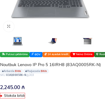
Böyütmək üçün klikləyin
Pulsuz çatdırılma
24 ayadək kredit
Yalnız Online
Rəsm
ƏDV
Noutbuk Lenovo IP Pro 5 16IRH8 (83AQ0005RK-N)
anbarda:
bi̇ti̇b
mağazada:
bi̇ti̇b
SKU:
303
83AQ0005RK-N
2,245.00
₼
Stokda bitdi