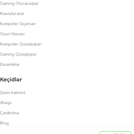
Gaming Oturacaqlar
Klaviaturalar
Kompüter Siçanları
Oyun Masası
Kompüter Qulaqlıqları
Gaming Qulaqlıqlar
Dinamiklər
Keçidlər
Şəxsi kabinet
Əlaqə
Çatdırılma
Blog
Məxfilik siyasəti