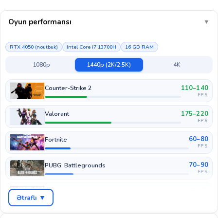
Oyun performansı
▼
RTX 4050 (noutbuk)
Intel Core i7 13700H
16 GB RAM
1080p
1440p (2K/2.5K)
4K
110–140
Counter-Strike 2
FPS
175–220
Valorant
FPS
60–80
Fortnite
FPS
70–90
PUBG: Battlegrounds
FPS
45–65
GTA V
Ətraflı ▼
FPS
30–40
Cyberpunk 2077