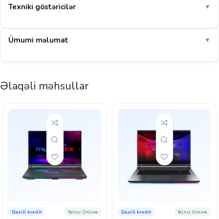
FPS
Texniki göstəricilər
▼
35–50
COD: Warzone
FPS
Ümumi məlumat
▼
85–110
EA Sports FC 26
FPS
1440p (2K/2.5K)-də AAA oyunlarda orta ayarlarla ~44 FPS əldə
Əlaqəli məhsullar
olunur. E-idman oyunları üçün güclü seçimdir (110+ FPS).
E-idman: orta
AAA 1440p (2K/2.5K): orta
Göstərilən dəyərlər müstəqil benchmark nəticələrinin ortalamasına əsaslanan təxmini
aralıqlardır (yüksək ayarlar, DLSS/FSR olmadan). Real nəticə sistem konfiqurasiyası,
sürücü versiyası və oyunun özündən asılı olaraq dəyişə bilər. Noutbuk qrafik kartlarının
gücü modeldən (TGP) asılı olaraq fərqlənir.
Yalnız Online
Yalnız Online
Daxili kredit
Daxili kredit