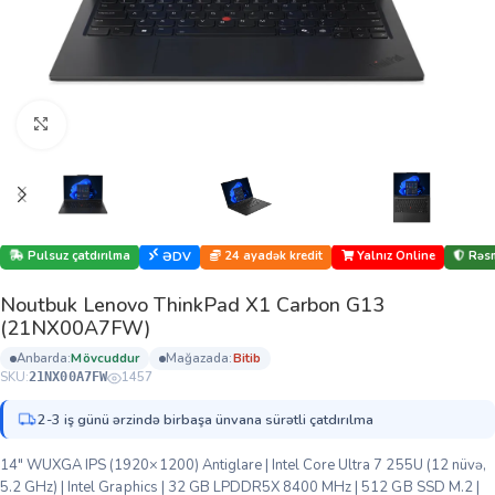
Böyütmək üçün klikləyin
Pulsuz çatdırılma
24 ayadək kredit
Yalnız Online
Rəsm
ƏDV
Noutbuk Lenovo ThinkPad X1 Carbon G13
(21NX00A7FW)
anbarda:
mövcuddur
mağazada:
bi̇ti̇b
SKU:
1457
21NX00A7FW
2-3 iş günü ərzində birbaşa ünvana sürətli çatdırılma
14″ WUXGA IPS (1920×1200) Antiglare | Intel Core Ultra 7 255U (12 nüvə,
5.2 GHz) | Intel Graphics | 32 GB LPDDR5X 8400 MHz | 512 GB SSD M.2 |