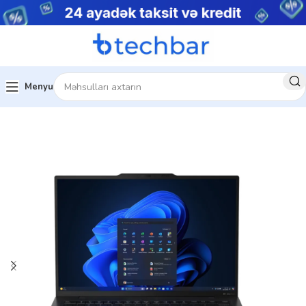
Menyu
Ev
Noutbuklar
Premium noutbuklar