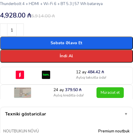
Thunderbolt 4 + HDMI + Wi-Fi 6 + BT 5.3 | 57 Wh batareya
4,928.00
₼
5,914.00
₼
Səbətə Əlavə Et
İndi Al
12 ay
484.42
₼
Aylıq taksitlə ödə!
24 ay
379.50
₼
Müraciət et
Aylıq kreditlə ödə!
Texniki göstəricilər
▼
NOUTBUKUN NÖVÜ
Premium noutbuk