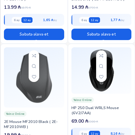
13.99
₼
14.99
₼
16.79
₼
17.99
₼
1,65 ₼
1,77 ₼
6 ay
12 ay
6 ay
12 ay
Səbətə əlavə et
Səbətə əlavə et
Yalnız Online
HP 250 Dual WRLS Mouse
(6V2J7AA)
Yalnız Online
69.00
₼
2E Mouse MF2010 Black ( 2E-
83.00
₼
MF2010WB )
8,16 ₼
19.99
₼
6 ay
12 ay