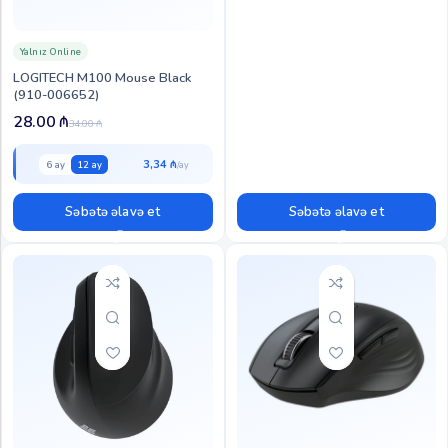
Yalnız Online
LOGITECH M100 Mouse Black
(910-006652)
28.00
₼
34.00
₼
3,34 ₼
6 ay
12 ay
Səbətə əlavə et
Səbətə əlavə et