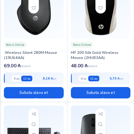
Yalnız Online
Yalnız Online
Wireless Silent 280M Mouse
HP 200 Silk Gold Wireless
(19U64AA)
Mouse (2HU83AA)
69.00
₼
48.00
₼
83.00
₼
58.00
₼
8,16 ₼
5,70 ₼
6 ay
12 ay
6 ay
12 ay
Səbətə əlavə et
Səbətə əlavə et