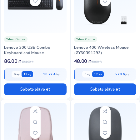
Yalnız Online
Yalnız Online
Lenovo 300 USB Combo
Lenovo 400 Wireless Mouse
Keyboard and Mouse
(GY50R91293)
(GX30M39635)
86.00
₼
48.00
₼
104.00
₼
58.00
₼
10,22 ₼
5,70 ₼
6 ay
12 ay
6 ay
12 ay
Səbətə əlavə et
Səbətə əlavə et