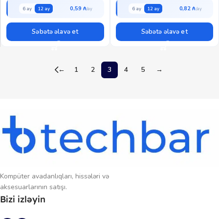
0,59 ₼
0,82 ₼
6 ay
12 ay
6 ay
12 ay
Səbətə əlavə et
Səbətə əlavə et
←
1
2
3
4
5
→
Kompüter avadanlıqları, hissələri və
aksesuarlarının satışı.
Bizi izləyin