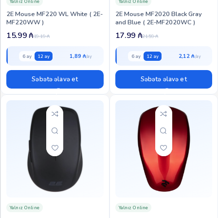
Yalnız Online
Yalnız Online
2E Mouse MF220 WL White ( 2E-
2Е Mouse MF2020 Black Gray
MF220WW )
and Blue ( 2E-MF2020WC )
15.99
₼
17.99
₼
19.19
₼
21.59
₼
1,89 ₼
2,12 ₼
6 ay
12 ay
6 ay
12 ay
Səbətə əlavə et
Səbətə əlavə et
Yalnız Online
Yalnız Online