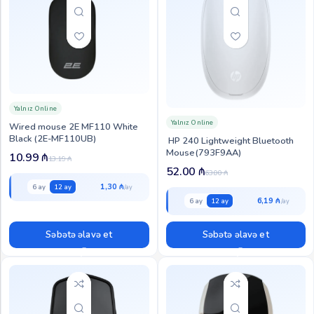
Yalnız Online
Yalnız Online
Wired mouse 2Е MF110 White
Black (2E-MF110UB)
HP 240 Lightweight Bluetooth
Mouse(793F9AA)
10.99
₼
13.19
₼
52.00
₼
63.00
₼
1,30 ₼
6 ay
12 ay
6,19 ₼
6 ay
12 ay
Səbətə əlavə et
Səbətə əlavə et