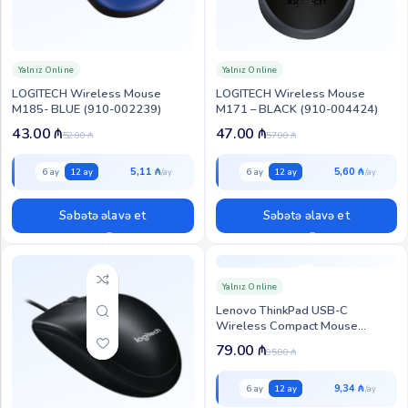
Yalnız Online
Yalnız Online
LOGITECH Wireless Mouse
LOGITECH Wireless Mouse
M185- BLUE (910-002239)
M171 – BLACK (910-004424)
43.00
₼
47.00
₼
52.00
₼
57.00
₼
5,11 ₼
5,60 ₼
6 ay
12 ay
6 ay
12 ay
Səbətə əlavə et
Səbətə əlavə et
Yalnız Online
Lenovo ThinkPad USB-C
Wireless Compact Mouse
(4Y51D20848)
79.00
₼
95.00
₼
9,34 ₼
6 ay
12 ay