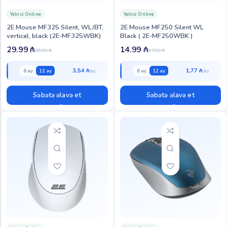
Yalnız Online
Yalnız Online
2E Mouse MF325 Silent, WL/BT,
2E Mouse MF250 Silent WL
vertical, black (2E-MF325WBK)
Black ( 2E-MF250WBK )
29.99
₼
14.99
₼
35.99
₼
17.99
₼
3,54 ₼
1,77 ₼
6 ay
12 ay
6 ay
12 ay
Səbətə əlavə et
Səbətə əlavə et