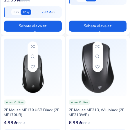
23.99
₼
2,36 ₼
6 ay
12 ay
Səbətə əlavə et
Səbətə əlavə et
Yalnız Online
Yalnız Online
2E Mouse MF170 USB Black (2E-
2E Mouse MF213, WL, black (2E-
MF170UB)
MF213WB)
4.99
₼
6.99
₼
5.99
₼
8.39
₼