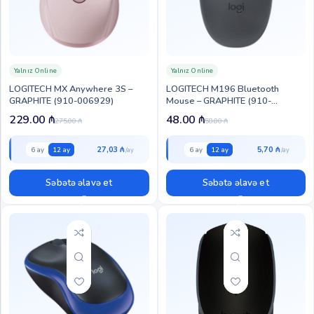
Yalnız Online
Yalnız Online
LOGITECH MX Anywhere 3S –
LOGITECH M196 Bluetooth
GRAPHITE (910-006929)
Mouse – GRAPHITE (910-
007459)
229.00
₼
48.00
₼
275.00
₼
58.00
₼
27,03 ₼
5,70 ₼
6 ay
12 ay
6 ay
12 ay
Səbətə əlavə et
Səbətə əlavə et