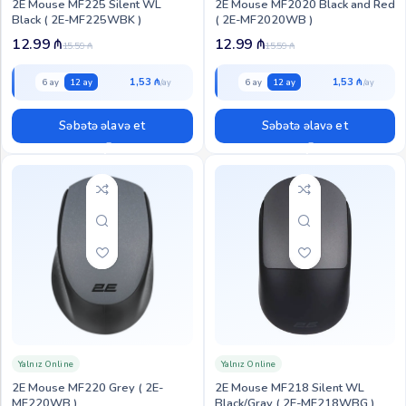
2E Mouse MF225 Silent WL
2E Mouse MF2020 Black and Red
Black ( 2E-MF225WBK )
( 2E-MF2020WB )
12.99
₼
12.99
₼
15.59
₼
15.59
₼
1,53 ₼
1,53 ₼
6 ay
12 ay
6 ay
12 ay
Səbətə əlavə et
Səbətə əlavə et
Yalnız Online
Yalnız Online
2Е Mouse MF220 Grey ( 2E-
2E Mouse MF218 Silent WL
MF220WB )
Black/Gray ( 2E-MF218WBG )