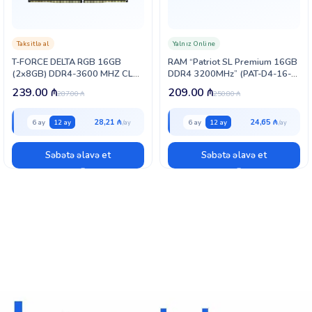
Taksitlə al
Yalnız Online
T-FORCE DELTA RGB 16GB
RAM “Patriot SL Premium 16GB
(2x8GB) DDR4-3600 MHZ CL
DDR4 3200MHz” (PAT-D4-16-
18
3200-PRO-SL)
239.00
₼
209.00
₼
287.00
₼
250.80
₼
(TLZGD432G3600HC18JFC01)
28,21 ₼
24,65 ₼
6 ay
12 ay
6 ay
12 ay
Səbətə əlavə et
Səbətə əlavə et