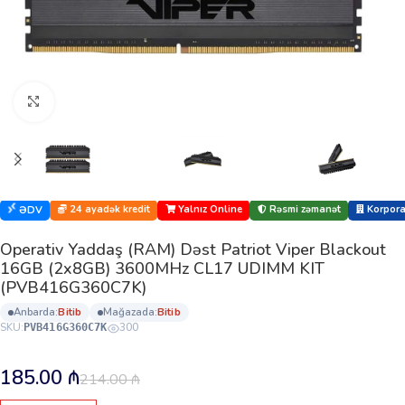
Böyütmək üçün klikləyin
24 ayadək kredit
Yalnız Online
Rəsmi zəmanət
Korporat
ƏDV
Operativ Yaddaş (RAM) Dəst Patriot Viper Blackout
16GB (2x8GB) 3600MHz CL17 UDIMM KIT
(PVB416G360C7K)
anbarda:
bi̇ti̇b
mağazada:
bi̇ti̇b
SKU:
300
PVB416G360C7K
185.00
₼
214.00
₼