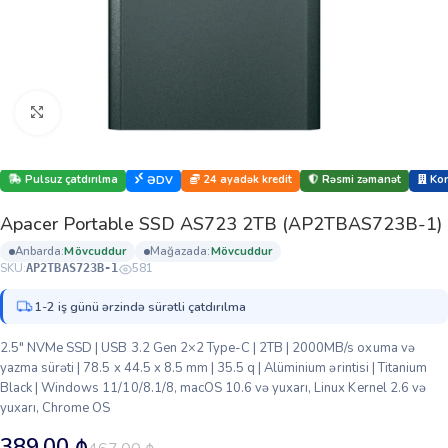
Böyütmək üçün klikləyin
Pulsuz çatdırılma
24 ayadək kredit
Rəsmi zəmanət
Kor
ƏDV
Apacer Portable SSD AS723 2TB (AP2TBAS723B-1)
anbarda:
mövcuddur
mağazada:
mövcuddur
SKU:
581
AP2TBAS723B-1
1-2 iş günü ərzində sürətli çatdırılma
2.5″ NVMe SSD | USB 3.2 Gen 2×2 Type-C | 2TB | 2000MB/s oxuma və
yazma sürəti | 78.5 x 44.5 x 8.5 mm | 35.5 q | Alüminium ərintisi | Titanium
Black | Windows 11/10/8.1/8, macOS 10.6 və yuxarı, Linux Kernel 2.6 və
yuxarı, Chrome OS
389.00
₼