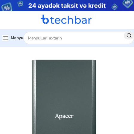
Menyu
Ev
Kompüter aksesuarları
Xarici SSD