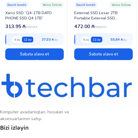
bir araya gətirir.
Yalnız Online
Yalnız Online
Daxili kredit
Daxili kredit
Xarici SSD “Q4-1TB DATO
External SSD Lexar 2TB
PHONE SSD Q4 1TB”
Portable External SSD
1050MB/s SL300
313.95
₼
472.00
₼
376.74
₼
566.00
₼
37,03 ₼
55,64 ₼
6 ay
12 ay
6 ay
12 ay
Səbətə əlavə et
Səbətə əlavə et
Kompüter avadanlıqları, hissələri və
aksesuarlarının satışı.
Bizi izləyin