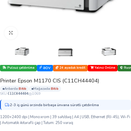
Böyütmək üçün klikləyin
Pulsuz çatdırılma
24 ayadək kredit
Yalnız Online
Rəsm
ƏDV
Printer Epson M1170 CIS (C11CH44404)
anbarda:
bi̇ti̇b
mağazada:
bi̇ti̇b
SKU:
1069
C11CH44404
2-3 iş günü ərzində birbaşa ünvana sürətli çatdırılma
1200×2400 dpi | Monoxrom | 39 səh/dəq | A4 | USB, Ethernet (RJ-45), Wi-Fi
| Avtomatik ikitərəfli çap | Tutum: 250 vərəq