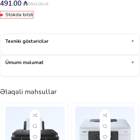
491.00
₼
590.00
₼
Stokda bitdi
Texniki göstəricilər
▼
Ümumi məlumat
▼
Əlaqəli məhsullar