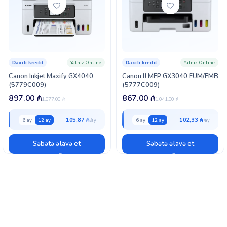
Yalnız Online
Yalnız Online
Daxili kredit
Daxili kredit
Canon Inkjet Maxify GX4040
Canon IJ MFP GX3040 EUM/EMB
(5779C009)
(5777C009)
897.00
₼
867.00
₼
1,077.00
₼
1,041.00
₼
105,87 ₼
102,33 ₼
6 ay
12 ay
6 ay
12 ay
Səbətə əlavə et
Səbətə əlavə et