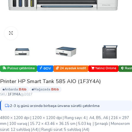
Böyütmək üçün klikləyin
Pulsuz çatdırılma
24 ayadək kredit
Yalnız Online
Rəsm
ƏDV
Printer HP Smart Tank 585 AIO (1F3Y4A)
anbarda:
bi̇ti̇b
mağazada:
bi̇ti̇b
SKU:
1027
1F3Y4A
2-3 iş günü ərzində birbaşa ünvana sürətli çatdırılma
4800 × 1200 dpi | 1200 × 1200 dpi | Rəng sayı: 4 | A4, B5, A6 | 216 × 297
mm | 100 vərəq | 15.72 × 43.46 × 36.15 sm | 5.03 kq | Şırnaqlı | Monoxrom
sürət: 12 səh/dəq (A4) | Rəngli sürət: 5 səh/dəq (A4)