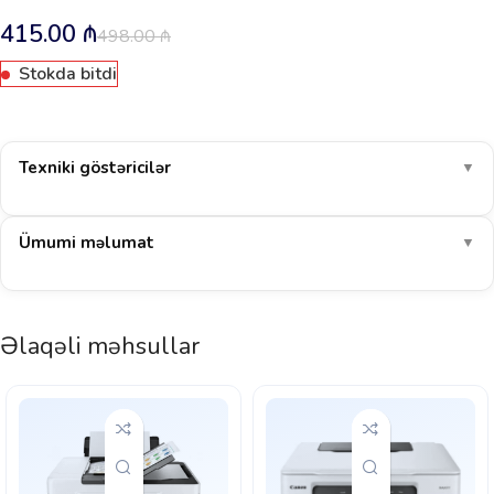
415.00
₼
498.00
₼
Stokda bitdi
Texniki göstəricilər
▼
Ümumi məlumat
▼
Əlaqəli məhsullar