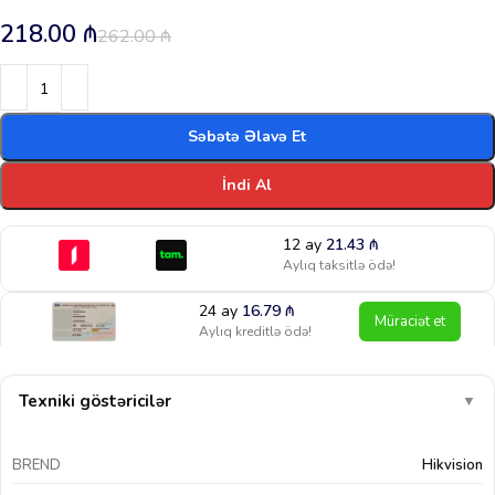
218.00
₼
262.00
₼
Səbətə Əlavə Et
İndi Al
12 ay
21.43
₼
Aylıq taksitlə ödə!
24 ay
16.79
₼
Müraciət et
Aylıq kreditlə ödə!
Texniki göstəricilər
▼
BREND
Hikvision