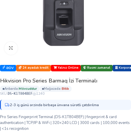
Böyütmək üçün klikləyin
24 ayadək kredit
Yalnız Online
Rəsmi zəmanət
Korporat
ƏDV
Hikvision Pro Series Barmaq İzi Terminalı
anbarda:
mövcuddur
mağazada:
bi̇ti̇b
SKU:
1240
DS-K1T804BEF
2-3 iş günü ərzində birbaşa ünvana sürətli çatdırılma
Pro Series Fingerprint Terminal (DS-K1T804BEF) | fingerprint & card
authentication | TCP/IP & WiFi | 320×240 LCD | 3000 cards | 100,000 events
| <1s recognition