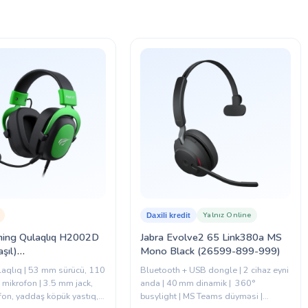
Yalnız Online
Daxili kredit
ming Qulaqlıq H2002D
Jabra Evolve2 65 Link380a MS
şıl)
Mono Black (26599-899-999)
9079475)
laqlıq | 53 mm sürücü, 110
Bluetooth + USB dongle | 2 cihaz eyni
 mikrofon | 3.5 mm jack,
anda | 40 mm dinamik | 360°
fon, yaddaş köpük yastıq,
busylight | MS Teams düyməsi |