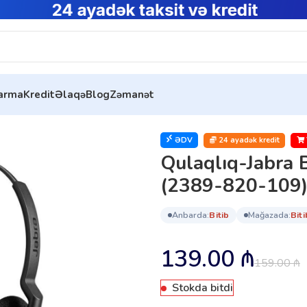
tarma
Kredit
Əlaqə
Blog
Zəmanət
bra Biz 2300 QD Wideband Duo (2389-820-109)
ƏDV
24 ayadək kredit
Qulaqlıq-Jabra
(2389-820-109
anbarda:
bi̇ti̇b
mağazada:
bi̇ti
139.00
₼
159.00
₼
Stokda bitdi