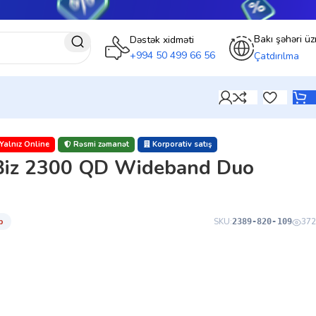
Bakı şəhəri üz
Dəstək xidməti
+994 50 499 66 56
Çatdırılma
Yalnız Online
Rəsmi zəmanət
Korporativ satış
 Biz 2300 QD Wideband Duo
)
̇b
SKU:
372
2389-820-109