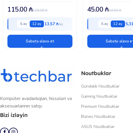
& Play
və gündəlik istifadə | Qara 
115.00
₼
45.00
₼
138.00
₼
54.00
₼
13,57 ₼
5,3
6 ay
12 ay
6 ay
12 ay
Səbətə əlavə et
Səbətə əlavə e
Noutbuklar
Gündəlik Noutbuklar
Gaming Noutbuklar
Kompüter avadanlıqları, hissələri və
aksesuarlarının satışı.
Premium Noutbuklar
Bizi izləyin
Biznes Noutbuklar
ASUS Noutbuklar