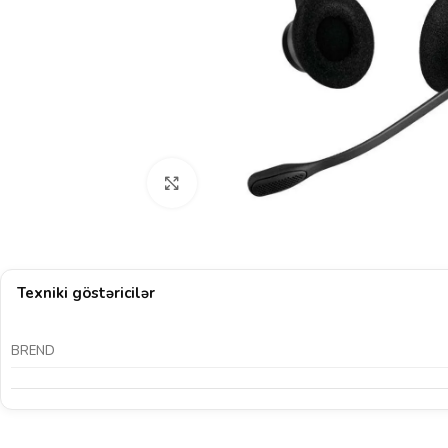
Böyütmək üçün klikləyin
Texniki göstəricilər
BREND