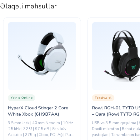
Əlaqəli məhsullar
Yalnız Online
Taksitlə al
HyperX Cloud Stinger 2 Core
Rowl RGH-01 TYTO U
White Xbox (6H9B7AA)
– Qara (Rowl TYTO RG
3.5 mm Jack | 40 mm Neodim | 10 Hz –
USB və 3.5 mm qoşulma | S
25 kHz | 32 Ω | 97.5 dB | Səs-küy
Daxili mikrofon | Rahat qu
Azaldıcı | 275 q | Xbox, PC | Ağ | Plug
yastıqları | Tənzimlənən ba