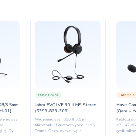
Yalnız Online
Taksitlə al
SB/3.5mm
Jabra EVOLVE 30 II MS Stereo
Havit Ga
H-01)
(5399-823-309)
(Qara + Ya
(693911
tereo səs |
Wideband səs | USB & 3.5 mm |
Kablolu qu
laq
Mikrofonlu | Bluetooth yoxdur | MS
dB, –42 dB
şlıq | Oyun
Teams, Cisco, Avaya uyğun |
çevik mikro