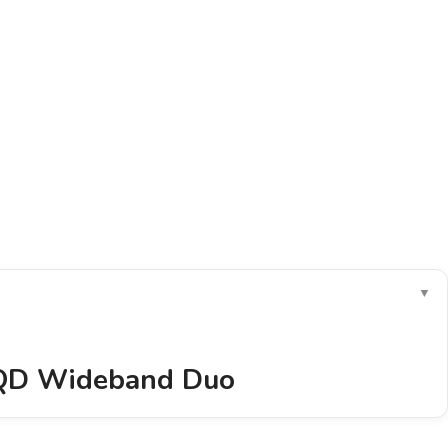
▼
 QD Wideband Duo