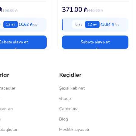
Sound+ dəstəyi | Dongle ilə PC
bağlantısı
₼
371.00
₼
108.00
₼
446.00
₼
10,62 ₼
43,84 ₼
y
12 ay
6 ay
12 ay
Səbətə əlavə et
Səbətə əlavə et
rlar
Keçidlər
racaqlar
Şəxsi kabinet
r
Əlaqə
çanları
Çatdırılma
ı
Blog
laqlıqları
Məxfilik siyasəti