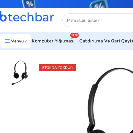
YENI
Menyu
Kompüter Yığılması
Çatdırılma Və Geri Qay
Ev
Kompüter aksesuarları
Kompüter Qulaqlıqları
Qulaqlıq-Ja
STOKDA YOXDUR