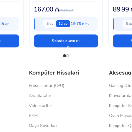
dizayn |
CE/FCC/UL sertifikat | 95 sm + 120 sm
2 m kabel.
kabel | 171 q | Qutuda:...
167.00
₼
89.99
201.00
₼
1 ₼
19,76 ₼
6 ay
12 ay
6 a
t
Səbətə əlavə et
Kompüter Hissələri
Aksesua
Prosessorlar (CPU)
Gaming Otu
Anaplatalar
Klaviaturala
Videokartlar
Kompüter Si
RAM
Oyun Masas
Maye Soyuducu
Kompüter Qu