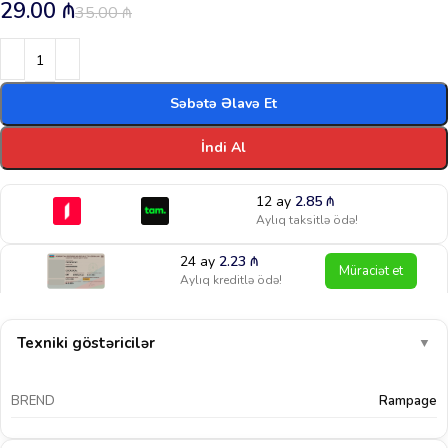
29.00
₼
35.00
₼
Səbətə Əlavə Et
İndi Al
12 ay
2.85
₼
Aylıq taksitlə ödə!
24 ay
2.23
₼
Müraciət et
Aylıq kreditlə ödə!
Texniki göstəricilər
▼
BREND
Rampage