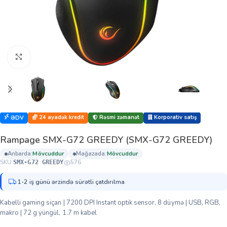
Böyütmək üçün klikləyin
24 ayadək kredit
Rəsmi zəmanət
Korporativ satış
ƏDV
Rampage SMX-G72 GREEDY (SMX-G72 GREEDY)
anbarda:
mövcuddur
mağazada:
mövcuddur
SKU:
576
SMX-G72 GREEDY
1-2 iş günü ərzində sürətli çatdırılma
Kabelli gaming siçan | 7200 DPI Instant optik sensor, 8 düymə | USB, RGB,
makro | 72 g yüngül, 1.7 m kabel