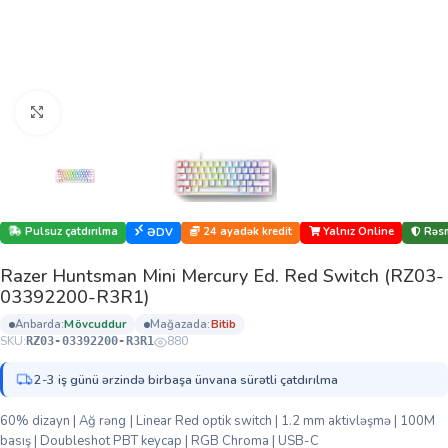
Böyütmək üçün klikləyin
Pulsuz çatdırılma
24 ayadək kredit
Yalnız Online
Rəsm
ƏDV
Razer Huntsman Mini Mercury Ed. Red Switch (RZ03-
03392200-R3R1)
anbarda:
mövcuddur
mağazada:
bi̇ti̇b
SKU:
880
RZ03-03392200-R3R1
2-3 iş günü ərzində birbaşa ünvana sürətli çatdırılma
60% dizayn | Ağ rəng | Linear Red optik switch | 1.2 mm aktivləşmə | 100M
basış | Doubleshot PBT keycap | RGB Chroma | USB-C