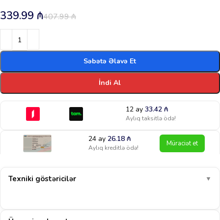
339.99
₼
407.99
₼
Səbətə Əlavə Et
İndi Al
12 ay
33.42
₼
Aylıq taksitlə ödə!
24 ay
26.18
₼
Müraciət et
Aylıq kreditlə ödə!
Texniki göstəricilər
▼