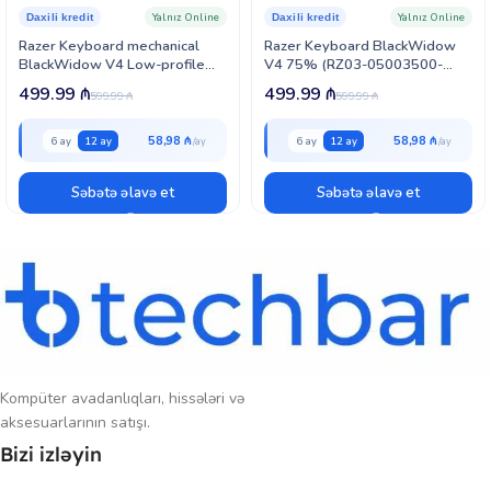
Yalnız Online
Yalnız Online
Daxili kredit
Daxili kredit
Razer Keyboard mechanical
Razer Keyboard BlackWidow
BlackWidow V4 Low-profile
V4 75% (RZ03-05003500-
TKL HyperSpeed, 87key, Green
R3M1)
499.99
₼
499.99
₼
599.99
₼
599.99
₼
Switch (RZ03-05450500-
R3M1)
58,98 ₼
58,98 ₼
6 ay
12 ay
6 ay
12 ay
Səbətə əlavə et
Səbətə əlavə et
Kompüter avadanlıqları, hissələri və
aksesuarlarının satışı.
Bizi izləyin