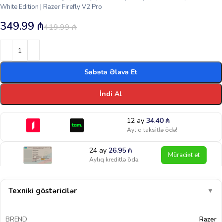
White Edition | Razer Firefly V2 Pro
349.99
₼
419.99
₼
Səbətə Əlavə Et
İndi Al
12 ay
34.40
₼
Aylıq taksitlə ödə!
24 ay
26.95
₼
Müraciət et
Aylıq kreditlə ödə!
Texniki göstəricilər
▼
BREND
Razer