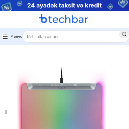
Menyu
Ev
Kompüter aksesuarları
Mouse Pad