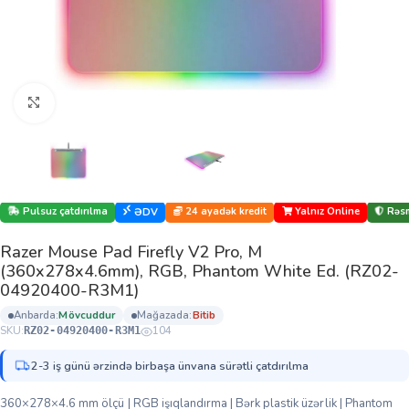
Böyütmək üçün klikləyin
Pulsuz çatdırılma
24 ayadək kredit
Yalnız Online
Rəsm
ƏDV
Razer Mouse Pad Firefly V2 Pro, M
(360x278x4.6mm), RGB, Phantom White Ed. (RZ02-
04920400-R3M1)
anbarda:
mövcuddur
mağazada:
bi̇ti̇b
SKU:
104
RZ02-04920400-R3M1
2-3 iş günü ərzində birbaşa ünvana sürətli çatdırılma
360×278×4.6 mm ölçü | RGB işıqlandırma | Bərk plastik üzərlik | Phantom