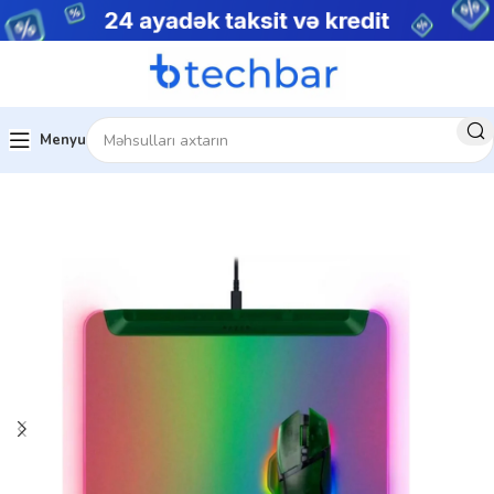
Menyu
Ev
Kompüter aksesuarları
Mouse Pad