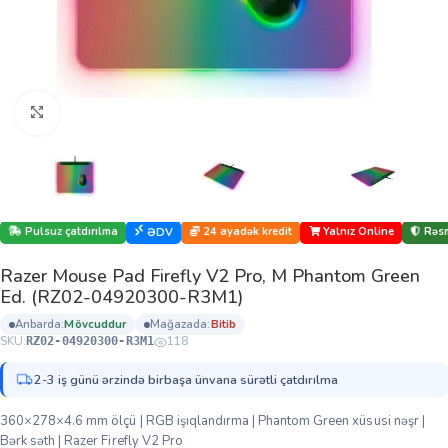
Böyütmək üçün klikləyin
Pulsuz çatdırılma
24 ayadək kredit
Yalnız Online
Rəsm
ƏDV
Razer Mouse Pad Firefly V2 Pro, M Phantom Green
Ed. (RZ02-04920300-R3M1)
anbarda:
mövcuddur
mağazada:
bi̇ti̇b
SKU:
118
RZ02-04920300-R3M1
2-3 iş günü ərzində birbaşa ünvana sürətli çatdırılma
360×278×4.6 mm ölçü | RGB işıqlandırma | Phantom Green xüsusi nəşr |
Bərk səth | Razer Firefly V2 Pro