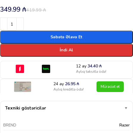
349.99
₼
419.99
₼
Səbətə Əlavə Et
İndi Al
12 ay
34.40
₼
Aylıq taksitlə ödə!
24 ay
26.95
₼
Müraciət et
Aylıq kreditlə ödə!
Texniki göstəricilər
▼
BREND
Razer