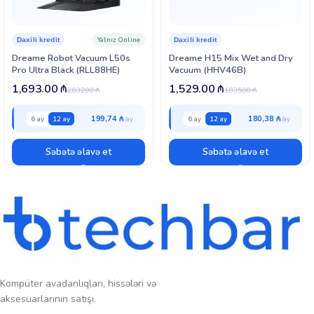
Yalnız Online
Daxili kredit
Daxili kredit
Dreame Robot Vacuum L50s
Dreame H15 Mix Wet and Dry
Pro Ultra Black (RLL88HE)
Vacuum (HHV46B)
1,693.00
₼
1,529.00
₼
2,032.00
₼
1,835.00
₼
199,74 ₼
180,38 ₼
6 ay
12 ay
6 ay
12 ay
Səbətə əlavə et
Səbətə əlavə et
Kompüter avadanlıqları, hissələri və
aksesuarlarının satışı.