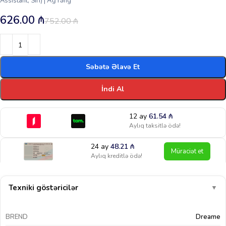
Assistant, Siri) | Ağ rəng
626.00
₼
752.00
₼
Səbətə Əlavə Et
İndi Al
12 ay
61.54
₼
Aylıq taksitlə ödə!
24 ay
48.21
₼
Müraciət et
Aylıq kreditlə ödə!
Texniki göstəricilər
▼
BREND
Dreame