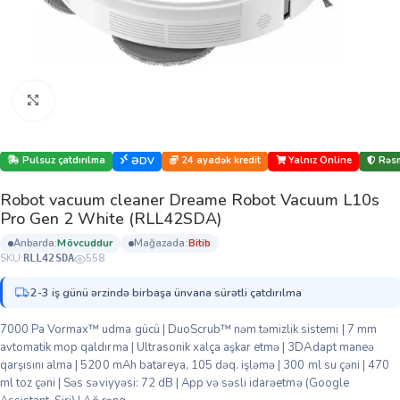
Böyütmək üçün klikləyin
Pulsuz çatdırılma
24 ayadək kredit
Yalnız Online
Rəsm
ƏDV
Robot vacuum cleaner Dreame Robot Vacuum L10s
Pro Gen 2 White (RLL42SDA)
anbarda:
mövcuddur
mağazada:
bi̇ti̇b
SKU:
558
RLL42SDA
2-3 iş günü ərzində birbaşa ünvana sürətli çatdırılma
7000 Pa Vormax™ udma gücü | DuoScrub™ nəm təmizlik sistemi | 7 mm
avtomatik mop qaldırma | Ultrasonik xalça aşkar etmə | 3DAdapt maneə
qarşısını alma | 5200 mAh batareya, 105 dəq. işləmə | 300 ml su çəni | 470
ml toz çəni | Səs səviyyəsi: 72 dB | App və səsli idarəetmə (Google