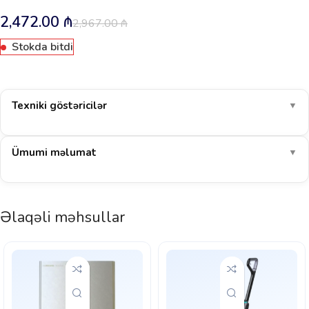
2,472.00
₼
2,967.00
₼
Stokda bitdi
Texniki göstəricilər
▼
Ümumi məlumat
▼
Əlaqəli məhsullar