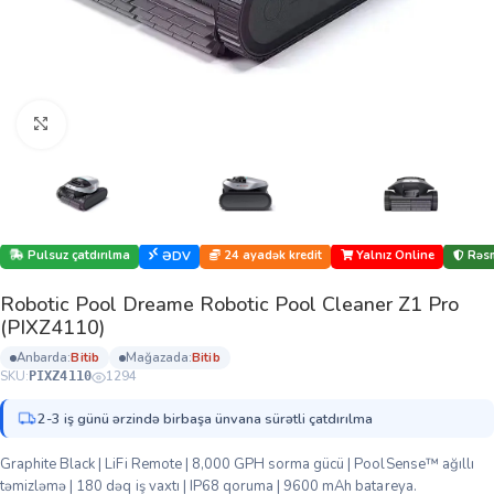
Böyütmək üçün klikləyin
Pulsuz çatdırılma
24 ayadək kredit
Yalnız Online
Rəsm
ƏDV
Robotic Pool Dreame Robotic Pool Cleaner Z1 Pro
(PIXZ4110)
anbarda:
bi̇ti̇b
mağazada:
bi̇ti̇b
SKU:
1294
PIXZ4110
2-3 iş günü ərzində birbaşa ünvana sürətli çatdırılma
Graphite Black | LiFi Remote | 8,000 GPH sorma gücü | PoolSense™ ağıllı
təmizləmə | 180 dəq iş vaxtı | IP68 qoruma | 9600 mAh batareya.