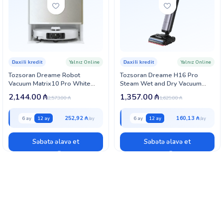
Yalnız Online
Yalnız Online
Daxili kredit
Daxili kredit
Tozsoran Dreame Robot
Tozsoran Dreame H16 Pro
Vacuum Matrix10 Pro White
Steam Wet and Dry Vacuum
(RLM61HE) EUA
(HHR48F) EU
2,144.00
₼
1,357.00
₼
2,573.00
₼
1,629.00
₼
252,92 ₼
160,13 ₼
6 ay
12 ay
6 ay
12 ay
Səbətə əlavə et
Səbətə əlavə et