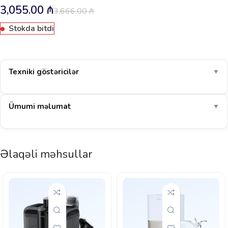
3,055.00
₼
3,666.00
₼
Stokda bitdi
Texniki göstəricilər
▼
Ümumi məlumat
▼
Əlaqəli məhsullar