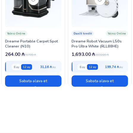
Yalnız Online
Yalnız Online
Daxili kredit
Dreame Portable Carpet Spot
Dreame Robot Vacuum L50s
Cleaner (N10)
Pro Ultra White (RLL88HE)
264.00
₼
1,693.00
₼
317.00
₼
2,032.00
₼
31,16 ₼
199,74 ₼
6 ay
12 ay
6 ay
12 ay
Səbətə əlavə et
Səbətə əlavə et