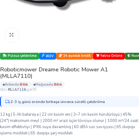
Böyütmək üçün klikləyin
Pulsuz çatdırılma
24 ayadək kredit
Yalnız Online
Rəsm
ƏDV
Roboticmower Dreame Robotic Mower A1
(MLLA7110)
anbarda:
bi̇ti̇b
mağazada:
bi̇ti̇b
SKU:
470
MLLA7110
2-3 iş günü ərzində birbaşa ünvana sürətli çatdırılma
12 kg | 5 Ah batareya | 22 cm kəsim eni | 3–7 cm kəsim hündürlüyü | 45%
(24°) maksimum meyl | 2000 m² ərazi üçün tövsiyə olunur | 1000 m²/24 saat
kəsim effektivliyi | IPX6 suya davamlılıq | 60 dBA səs səviyyəsi | 65 dəqiqə
işləmə müddəti | 65 dəqiqə şarj müddəti