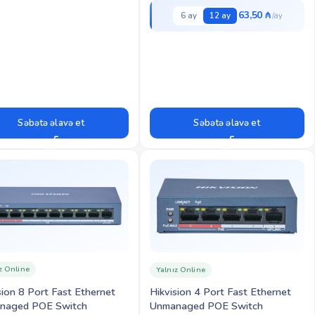
63,50 ₼
6 ay
12 ay
Səbətə əlavə et
Səbətə əlavə et
z Online
Yalnız Online
sion 8 Port Fast Ethernet
Hikvision 4 Port Fast Ethernet
naged POE Switch
Unmanaged POE Switch