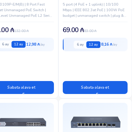
109P-E/M(B) | 8 Port Fast
5 port (4 PoE + 1 uplink) | 10/100
net Unmanaged PoE Switch |
Mbps | IEEE 802.3at PoE | 100W PoE
-Level Unmanaged PoE L2 Series
budget | unmanaged switch | plug &
10/100 Mbps PoE Ports | 1 ×
play | metal body |...
 Mbps RJ45 Uplink...
.00
₼
69.00
₼
132.00
₼
83.00
₼
12,98 ₼
8,16 ₼
6 ay
12 ay
6 ay
12 ay
Səbətə əlavə et
Səbətə əlavə et