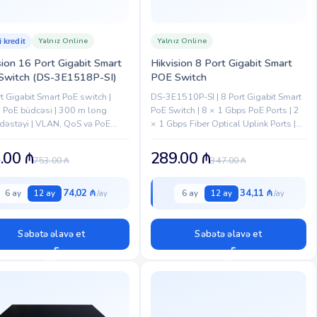
Yalnız Online
Yalnız Online
i kredit
sion 16 Port Gigabit Smart
Hikvision 8 Port Gigabit Smart
Switch (DS-3E1518P-SI)
POE Switch
t Gigabit Smart PoE switch |
DS-3E1510P-SI | 8 Port Gigabit Smart
PoE büdcəsi | 300 m long
PoE Switch | 8 × 1 Gbps PoE Ports | 2
dəstəyi | VLAN, QoS və PoE
× 1 Gbps Fiber Optical Uplink Ports |
og funksiyaları | Professional
VLAN Support (Up to...
əbəkələri üçün ideal
.00
₼
289.00
₼
753.00
₼
347.00
₼
74,02 ₼
34,11 ₼
6 ay
12 ay
6 ay
12 ay
Səbətə əlavə et
Səbətə əlavə et