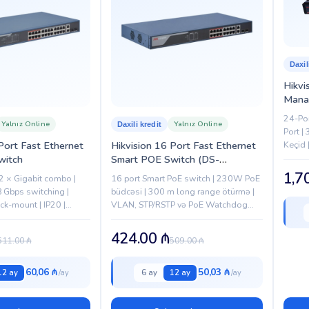
Daxil
Hikvi
Mana
24-Por
Yalnız Online
Yalnız Online
Daxili kredit
Port |
Keçid 
Port Fast Ethernet
Hikvision 16 Port Fast Ethernet
QoS Də
witch
Smart POE Switch (DS-
3E1318P-EI)
1,7
 2 × Gigabit combo |
16 port Smart PoE switch | 230W PoE
 Gbps switching |
büdcəsi | 300 m long range ötürmə |
k-mount | IP20 |
VLAN, STP/RSTP və PoE Watchdog
k Aggregation | Long-
dəstəyi | Professional CCTV şəbəkələri
üçün ideal
424.00
₼
611.00
₼
509.00
₼
60,06 ₼
50,03 ₼
12 ay
6 ay
12 ay