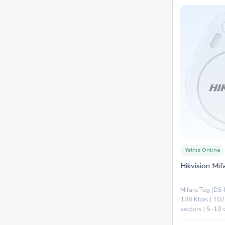
Yalnız Online
Hikvision Mif
Mifare Tag (DS-
106 Kbps | 10
sectors | 5–10 
ABS | 41×32×3