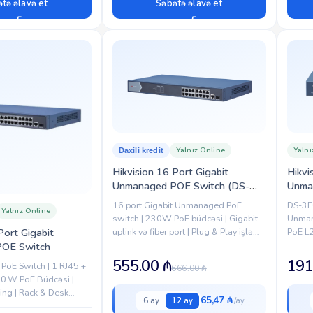
tə əlavə et
Səbətə əlavə et
Yalnız Online
Yalnı
Daxili kredit
Hikvision 16 Port Gigabit
Hikvi
Unmanaged POE Switch (DS-
Unma
3E0518P-E)
16 port Gigabit Unmanaged PoE
DS-3E0
Yalnız Online
switch | 230W PoE büdcəsi | Gigabit
Unman
uplink və fiber port | Plug & Play işləmə
PoE L2
Port Gigabit
| IP kamera sistemləri üçün ideal
PoE Po
OE Switch
|...
555.00
₼
191
 PoE Switch | 1 RJ45 +
666.00
₼
370 W PoE Büdcəsi |
ing | Rack & Desk
65,47 ₼
6 ay
12 ay
hell | 100–240 VAC |...