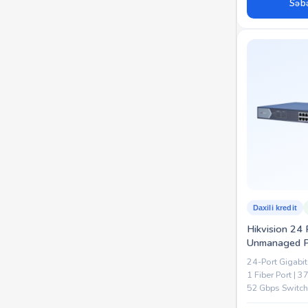
Səbə
Daxili kredit
Hikvision 24 
Unmanaged P
24-Port Gigabit
1 Fiber Port | 
52 Gbps Switch
Mount | Metal S