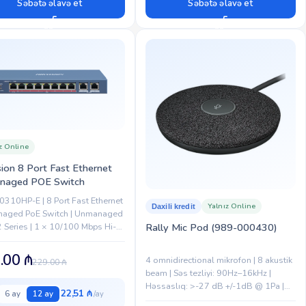
Səbətə əlavə et
Səbətə əlavə et
z Online
sion 8 Port Fast Ethernet
naged POE Switch
310HP-E | 8 Port Fast Ethernet
Yalnız Online
Daxili kredit
aged PoE Switch | Unmanaged
 Series | 1 × 10/100 Mbps Hi-
Rally Mic Pod (989-000430)
rt | 7 × 10/100 Mbps PoE Ports
.00
₼
4 omnidirectional mikrofon | 8 akustik
229.00
₼
beam | Səs tezliyi: 90Hz–16kHz |
Həssaslıq: >-27 dB +/-1dB @ 1Pa |
22,51 ₼
6 ay
12 ay
Mikrofon çıxışı: 48 kHz | Səs emalı: