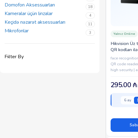
Domofon Aksessuarları
18
Kameralar üçün linzalar
4
Keçidə nəzarət aksessuarları
11
Mikrofonlar
3
Yalnız Online
Hikvision Üz 
QR kodları ilə
modulu
Filter By
face recognition
QR code reader |
high security |
professional se
295.00
₼
6 ay
Səbə