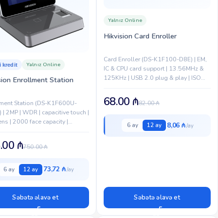
Yalnız Online
Hikvision Card Enroller
Card Enroller (DS-K1F100-D8E) | EM,
Yalnız Online
i kredit
IC & CPU card support | 13.56MHz &
125KHz | USB 2.0 plug & play | ISO
sion Enrollment Station
14443 A/B & ISO 7816 | 2×...
68.00
₼
82.00
₼
lment Station (DS-K1F600U-
 | 2MP | WDR | capacitive touch |
ens | 2000 face capacity |
8,06 ₼
6 ay
12 ay
 cards |
are/DESFire/FeliCa | 13.56MHz
.00
₼
750.00
₼
KHz
73,72 ₼
6 ay
12 ay
Səbətə əlavə et
Səbətə əlavə et