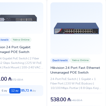
Yalnız Online
i kredit
sion 24 Port Gigabit
naged POE Switch
t Gigabit PoE Switch | 2 Fiber
Yalnız Online
Daxili kredit
 52 Gbps Switching | 225 W PoE
 | Rack Mount | 100–240 VAC |
Hikvision 24 Port Fast Ethernet
Maks. | Metal Shell |
Unmanaged POE Switch
C/CE Sertifikatla
.00
₼
24-Port PoE Switch | 1 Gigabit + 1
872.00
₼
Fiber Port | 230 W PoE Büdcəsi |
10/100 Mbps Portlar | 8.8 Gbps Keçid |
85,72 ₼
6 ay
12 ay
6.55 Mpps Paket Sürəti | IEEE
802.3af/at | Metal...
538.00
₼
646.00
₼