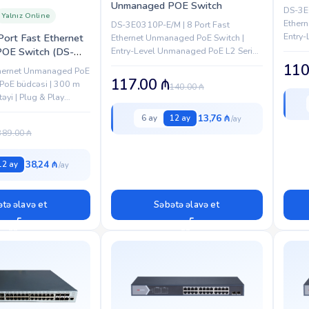
Unmanaged POE Switch
DS-3E0
Yalnız Online
Ether
DS-3E0310P-E/M | 8 Port Fast
Entry
Port Fast Ethernet
Ethernet Unmanaged PoE Switch |
| 8 × 
OE Switch (DS-
Entry-Level Unmanaged PoE L2 Series
10/100
| 8 × 10/100 Mbps PoE Ports | 2 ×
(C))
110
thernet Unmanaged PoE
Gigabit RJ45 Uplink Ports...
117.00
₼
PoE büdcəsi | 300 m
140.00
₼
əyi | Plug & Play
istemləri üçün ideal
13,76 ₼
6 ay
12 ay
389.00
₼
38,24 ₼
12 ay
tə əlavə et
Səbətə əlavə et