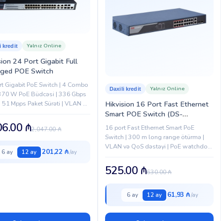
Yalnız Online
i kredit
sion 24 Port Gigabit Full
ged POE Switch
t Gigabit PoE Switch | 4 Combo
Yalnız Online
Daxili kredit
 370 W PoE Büdcəsi | 336 Gbps
| 51 Mpps Paket Sürəti | VLAN &
Hikvision 16 Port Fast Ethernet
stəyi | PoE 802.3af/at | Rack...
Smart POE Switch (DS-
3E1318P-SI)
06.00
₼
16 port Fast Ethernet Smart PoE
2,047.00
₼
Switch | 300 m long range ötürmə |
VLAN və QoS dəstəyi | PoE watchdog
201,22 ₼
6 ay
12 ay
funksiyası | CCTV və IP şəbəkələr üçün
ideal
525.00
₼
630.00
₼
61,93 ₼
6 ay
12 ay