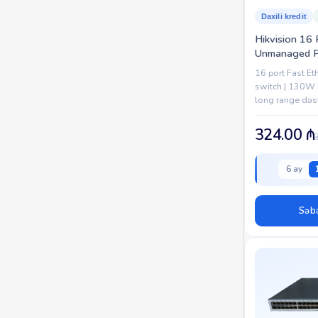
Daxili kredit
Hikvision 16 
Unmanaged P
3E0318P-E/M
16 port Fast E
switch | 130W 
long range dəst
işləmə | CCTV s
324.00
₼
6 ay
Səbə