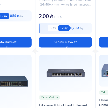
| 26×50×4mm | white & red | access
₼
control card | -10°C~50°C working
temp | RFID...
2.00
₼
0,59 ₼
12 ay
3.00
₼
0,29 ₼
6 ay
12 ay
tə əlavə et
Səbətə əlavə et
Yalnı
Yalnız Online
Hikvi
Unma
Hikvision 8 Port Fast Ethernet