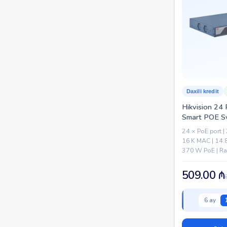
Daxili kredit
Hikvision 24 
Smart POE S
24 × PoE port |
16 K MAC | 14.8
370 W PoE | Rac
VLAN, QoS, Lin
range...
509.00
₼
6 ay