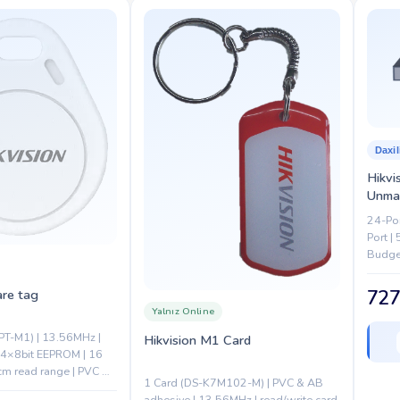
Daxil
Hikvi
Unma
24-Por
Port |
Budget
250 W 
EMC/FC
727
are tag
Yalnız Online
PT-M1) | 13.56MHz |
Hikvision M1 Card
24×8bit EEPROM | 16
cm read range | PVC &
1 Card (DS-K7M102-M) | PVC & AB
.5mm | RFID access
adhesive | 13.56MHz | read/write card