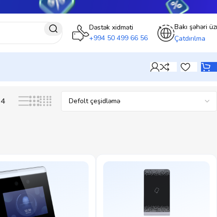
Bakı şəhəri üz
Dəstək xidməti
+994 50 499 66 56
Çatdırılma
24