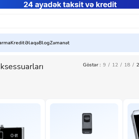
tarma
Kredit
Əlaqə
Blog
Zəmanət
ksessuarları
Göstər
9
12
18