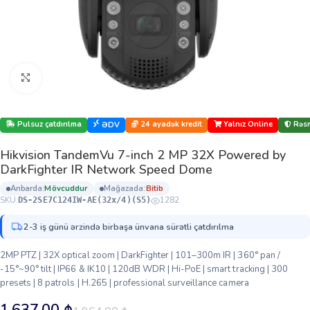
Böyütmək üçün klikləyin
Pulsuz çatdırılma
24 ayadək kredit
Yalnız Online
Rəsm
ƏDV
Hikvision TandemVu 7-inch 2 MP 32X Powered by
DarkFighter IR Network Speed Dome
anbarda:
mövcuddur
mağazada:
bi̇ti̇b
SKU:
1282
DS-2SE7C124IW-AE(32x/4)(S5)
2-3 iş günü ərzində birbaşa ünvana sürətli çatdırılma
2MP PTZ | 32X optical zoom | DarkFighter | 101–300m IR | 360° pan /
-15°~90° tilt | IP66 & IK10 | 120dB WDR | Hi-PoE | smart tracking | 300
presets | 8 patrols | H.265 | professional surveillance camera