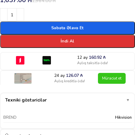
1,637.00
₼
1,964.00
₼
Səbətə Əlavə Et
İndi Al
12 ay
160.92
₼
Aylıq taksitlə ödə!
24 ay
126.07
₼
Müraciət et
Aylıq kreditlə ödə!
Texniki göstəricilər
▼
BREND
Hikvision