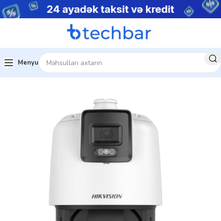
Menyu
stemləri
Şəbəkə Məhsulları
PTZ Kameralar