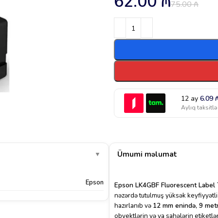
62.00
₼
75.00
₼
12 ay
6.09
Aylıq taksitlə
Ümumi məlumat
▼
Epson
Epson LK4GBF Fluorescent Label
nəzərdə tutulmuş yüksək keyfiyyətli 
hazırlanıb və
12 mm enində, 9 metr
obyektlərin və ya sahələrin etiketlə