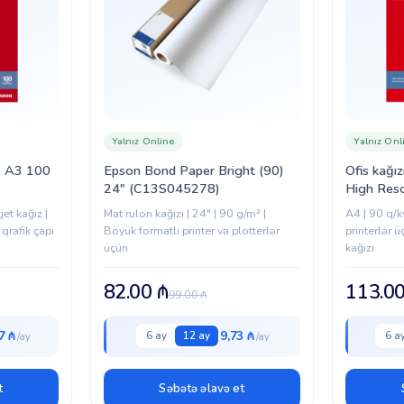
Yalnız Online
Yalnız Onl
 A3 100
Epson Bond Paper Bright (90)
Ofis kağı
24″ (C13S045278)
High Res
(1033A0
et kağız |
Mat rulon kağızı | 24" | 90 g/m² |
A4 | 90 q/k
qrafik çapı
Böyük formatlı printer və plotterlər
printerlər ü
üçün
kağızı
82.00
₼
113.0
99.00
₼
7 ₼
9,73 ₼
6 ay
12 ay
6 a
t
Səbətə əlavə et