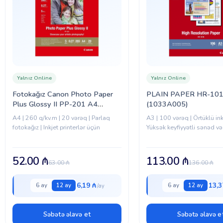
Yalnız Online
Yalnız Online
Fotokağız Canon Photo Paper
PLAIN PAPER HR-101
Plus Glossy II PP-201 A4
(1033A005)
(2311B019)
A4 | 260 q/kv.m | 20 vərəq | Parlaq
A3 | 100 vərəq | Örtüklü inkj
fotokağız | Inkjet printerlər üçün
Yüksək keyfiyyətli sənəd və 
52.00
₼
113.00
₼
63.00
₼
136.00
₼
6,19 ₼
13,3
6 ay
12 ay
6 ay
12 ay
Səbətə əlavə et
Səbətə əlavə e