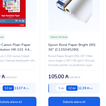
ine
Yalnız Online
zı Canon Plain Paper
Epson Bond Paper Bright (90)
olution HR-101 A4
36″ (C13S045280)
01)
v.m | 200 vərəq | Inkjet
Bond Paper Bright (90) 36" | Mat
çün | Yüksək keyfiyyətli ofis
rulon kağızı | 36" | 90 g/m² | Böyük
formatlı printer və plotterlər üçün
0
₼
105.00
₼
136.00
₼
126.00
₼
13,37 ₼
12,39 ₼
y
12 ay
6 ay
12 ay
Səbətə əlavə et
Səbətə əlavə et