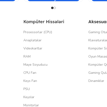
Kompüter Hissələri
Aksesua
Prosessorlar (CPU)
Gaming Otu
Anaplatalar
Klaviaturala
Videokartlar
Kompüter Si
RAM
Oyun Masas
Maye Soyuducu
Kompüter Qu
CPU Fan
Gaming Qula
Keys Fan
Dinamiklər
PSU
Keyslər
Monitorlar