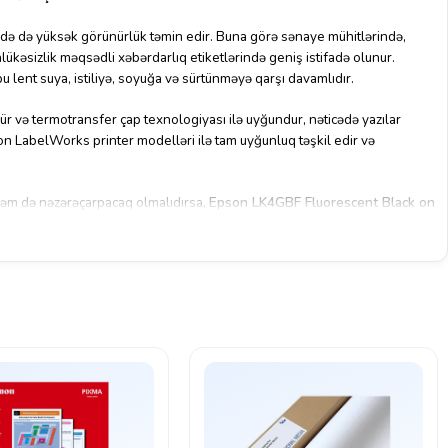
tində də yüksək görünürlük təmin edir. Buna görə sənaye mühitlərində,
lükəsizlik məqsədli xəbərdarlıq etiketlərində geniş istifadə olunur.
 lent suya, istiliyə, soyuğa və sürtünməyə qarşı davamlıdır.
ür və termotransfer çap texnologiyası ilə uyğundur, nəticədə yazılar
son LabelWorks printer modelləri ilə tam uyğunluq təşkil edir və
 həm də nəzərəçarpacaq olmalıdırsa,
Epson LK4GBF Fluorescent Black on
ir.