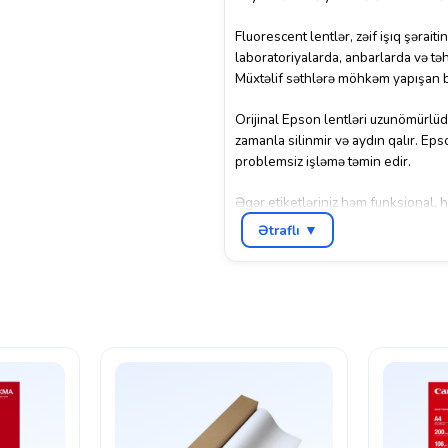
Fluorescent lentlər, zəif işıq şərai
laboratoriyalarda, anbarlarda və təh
Müxtəlif səthlərə möhkəm yapışan bu
Orijinal Epson lentləri uzunömürlüd
zamanla silinmir və aydın qalır. Ep
problemsiz işləmə təmin edir.
Əgər etiketləriniz həm funksional,
Green Tape
sizin üçün ideal seçimd
Ətraflı ▼