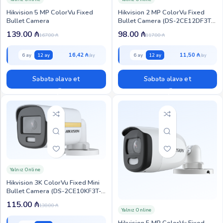
Hikvision 5 MP ColorVu Fixed
Hikvision 2 MP ColorVu Fixed
Bullet Camera
Bullet Camera (DS-2CE12DF3T-
F)
139.00
₼
98.00
₼
167.00
₼
117.00
₼
16,42 ₼
11,50 ₼
6 ay
12 ay
6 ay
12 ay
Səbətə əlavə et
Səbətə əlavə et
Yalnız Online
Hikvision 3K ColorVu Fixed Mini
Bullet Camera (DS-2CE10KF3T-
L)
115.00
₼
138.00
₼
Yalnız Online