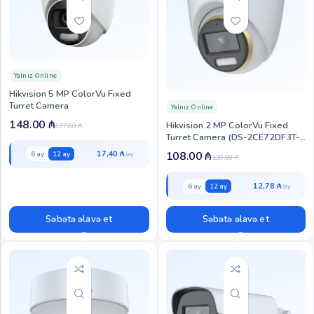
Yalnız Online
Hikvision 5 MP ColorVu Fixed
Turret Camera
Yalnız Online
148.00
₼
Hikvision 2 MP ColorVu Fixed
177.00
₼
Turret Camera (DS-2CE72DF3T-
FS)
17,40 ₼
108.00
₼
6 ay
12 ay
130.00
₼
12,78 ₼
6 ay
12 ay
Səbətə əlavə et
Səbətə əlavə et