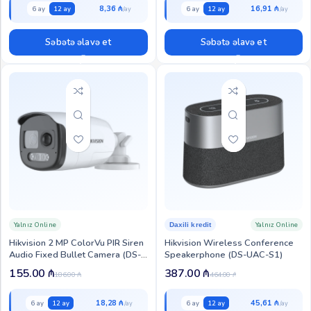
8,36 ₼
16,91 ₼
6 ay
12 ay
6 ay
12 ay
Səbətə əlavə et
Səbətə əlavə et
Yalnız Online
Yalnız Online
Daxili kredit
Hikvision 2 MP ColorVu PIR Siren
Hikvision Wireless Conference
Audio Fixed Bullet Camera (DS-
Speakerphone (DS-UAC-S1)
2CE12DF3T-PIRXOS)
155.00
₼
387.00
₼
186.00
₼
464.00
₼
18,28 ₼
45,61 ₼
6 ay
12 ay
6 ay
12 ay