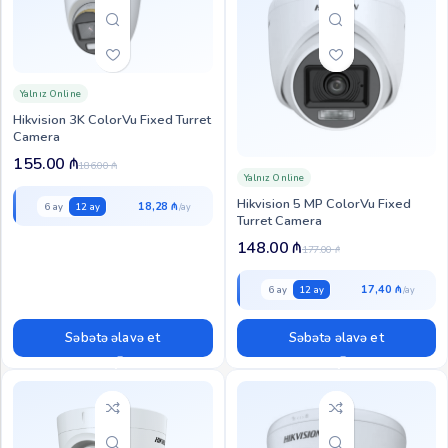
Yalnız Online
Hikvision 3K ColorVu Fixed Turret
Camera
155.00
₼
186.00
₼
Yalnız Online
Hikvision 5 MP ColorVu Fixed
18,28 ₼
6 ay
12 ay
Turret Camera
148.00
₼
177.00
₼
17,40 ₼
6 ay
12 ay
Səbətə əlavə et
Səbətə əlavə et