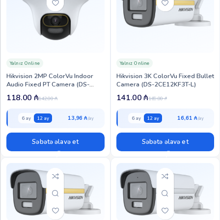
Yalnız Online
Yalnız Online
Hikvision 2MP ColorVu Indoor
Hikvision 3K ColorVu Fixed Bullet
Audio Fixed PT Camera (DS-
Camera (DS-2CE12KF3T-L)
2CE70DF3T-PTS)
118.00
₼
141.00
₼
142.00
₼
169.00
₼
13,96 ₼
16,61 ₼
6 ay
12 ay
6 ay
12 ay
Səbətə əlavə et
Səbətə əlavə et