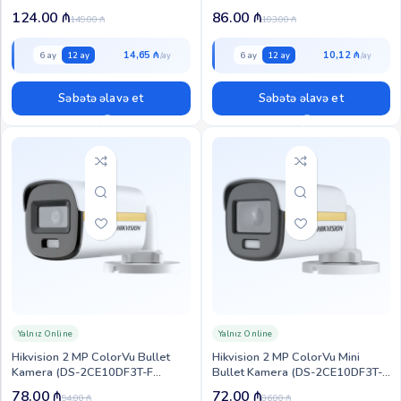
2CE10DF3T-FS)
124.00
₼
86.00
₼
149.00
₼
103.00
₼
14,65 ₼
10,12 ₼
6 ay
12 ay
6 ay
12 ay
Səbətə əlavə et
Səbətə əlavə et
Yalnız Online
Yalnız Online
Hikvision 2 MP ColorVu Bullet
Hikvision 2 MP ColorVu Mini
Kamera (DS-2CE10DF3T-F
Bullet Kamera (DS-2CE10DF3T-F
(3.6mm))
(2.8mm))
78.00
₼
72.00
₼
94.00
₼
86.00
₼