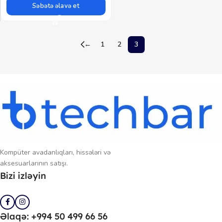
Səbətə əlavə et
←
1
2
3
Kompüter avadanlıqları, hissələri və
aksesuarlarının satışı.
Bizi izləyin
Əlaqə: +994 50 499 66 56