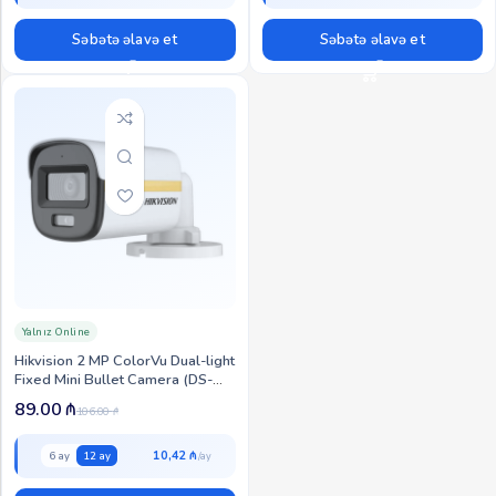
Səbətə əlavə et
Səbətə əlavə et
Yalnız Online
Hikvision 2 MP ColorVu Dual-light
Fixed Mini Bullet Camera (DS-
2CE10DF3T-LFS)
89.00
₼
106.00
₼
10,42 ₼
6 ay
12 ay