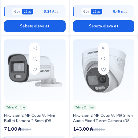
9,24 ₼
8,45 ₼
6 ay
12 ay
6 ay
12 ay
Səbətə əlavə et
Səbətə əlavə et
Yalnız Online
Yalnız Online
Hikvision 2 MP ColorVu Mini
Hikvision 2 MP ColorVu PIR Siren
Bullet Kamera 2.8mm (DS-
Audio Fixed Turret Camera (DS-
2CE10DF0T-F)
2CE72DF3T-PIRXOS)
71.00
₼
143.00
₼
85.00
₼
172.00
₼