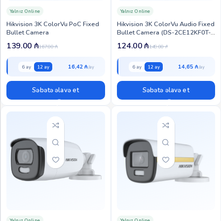
Yalnız Online
Yalnız Online
Hikvision 3K ColorVu PoC Fixed
Hikvision 3K ColorVu Audio Fixed
Bullet Camera
Bullet Camera (DS-2CE12KF0T-
FS)
139.00
₼
124.00
₼
167.00
₼
149.00
₼
16,42 ₼
14,65 ₼
6 ay
12 ay
6 ay
12 ay
Səbətə əlavə et
Səbətə əlavə et
Yalnız Online
Yalnız Online