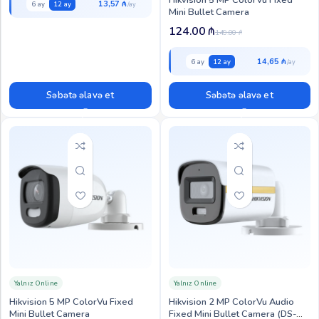
Hikvision 5 MP ColorVu Fixed
13,57 ₼
6 ay
12 ay
Mini Bullet Camera
124.00
₼
149.00
₼
14,65 ₼
6 ay
12 ay
Səbətə əlavə et
Səbətə əlavə et
Yalnız Online
Yalnız Online
Hikvision 5 MP ColorVu Fixed
Hikvision 2 MP ColorVu Audio
Mini Bullet Camera
Fixed Mini Bullet Camera (DS-