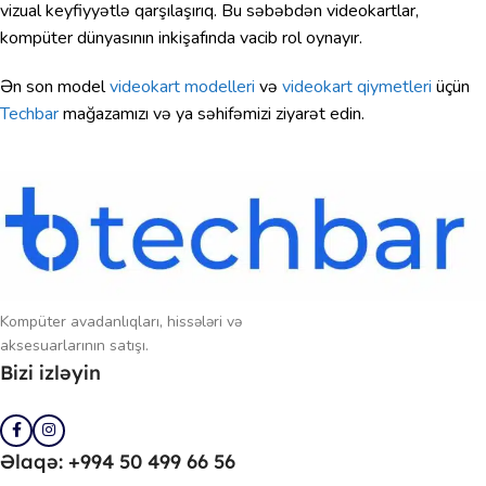
vizual keyfiyyətlə qarşılaşırıq. Bu səbəbdən videokartlar,
kompüter dünyasının inkişafında vacib rol oynayır.
Ən son model
videokart modelleri
və
videokart qiymetleri
üçün
Techbar
mağazamızı və ya səhifəmizi ziyarət edin.
Kompüter avadanlıqları, hissələri və
aksesuarlarının satışı.
Bizi izləyin
Əlaqə: +994 50 499 66 56