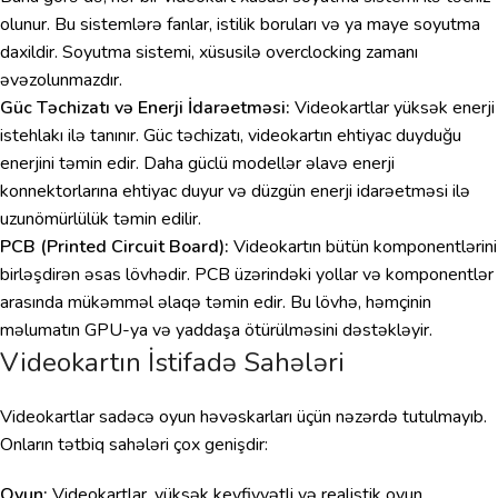
olunur. Bu sistemlərə fanlar, istilik boruları və ya maye soyutma
daxildir. Soyutma sistemi, xüsusilə overclocking zamanı
əvəzolunmazdır.
Güc Təchizatı və Enerji İdarəetməsi:
Videokartlar yüksək enerji
istehlakı ilə tanınır. Güc təchizatı, videokartın ehtiyac duyduğu
enerjini təmin edir. Daha güclü modellər əlavə enerji
konnektorlarına ehtiyac duyur və düzgün enerji idarəetməsi ilə
uzunömürlülük təmin edilir.
PCB (Printed Circuit Board):
Videokartın bütün komponentlərini
birləşdirən əsas lövhədir. PCB üzərindəki yollar və komponentlər
arasında mükəmməl əlaqə təmin edir. Bu lövhə, həmçinin
məlumatın GPU-ya və yaddaşa ötürülməsini dəstəkləyir.
Videokartın İstifadə Sahələri
Videokartlar sadəcə oyun həvəskarları üçün nəzərdə tutulmayıb.
Onların tətbiq sahələri çox genişdir:
Oyun:
Videokartlar, yüksək keyfiyyətli və realistik oyun