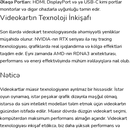
Əlaqə Portları:
HDMI, DisplayPort və ya USB-C kimi portlar
monitorlar və digər cihazlarla uyğunluğu təmin edir.
Videokartın Texnoloji İnkişafı
Son illərdə videokart texnologiyasında əhəmiyyətli yeniliklər
müşahidə olunur. NVIDIA-nın RTX seriyası ilə ray tracing
texnologiyası, qrafiklərdə real işıqlandırma və kölgə effektləri
təqdim edir. Eyni zamanda AMD-nin RDNA3 arxitekturası,
performans və enerji effektivliyində mühüm irəliləyişlərə nail olub.
Nəticə
Videokartlar müasir texnologiyanın ayrılmaz bir hissəsidir. İstər
oyun oynamaq, istər peşəkar qrafik dizaynla məşğul olmaq,
istərsə də süni intellekt modelləri təlim etmək üçün videokartın
gücündən istifadə edilir. Müasir dövrdə düzgün videokart seçimi,
kompüterdən maksimum performans almağın açarıdır. Videokart
texnologiyası inkişaf etdikcə, biz daha yüksək performans və