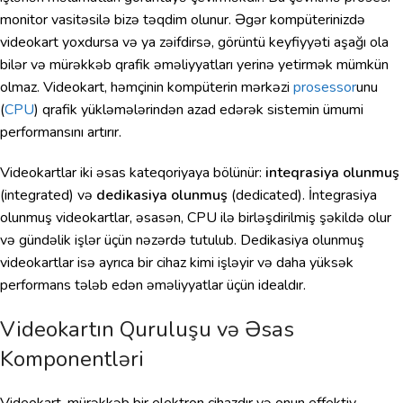
monitor vasitəsilə bizə təqdim olunur. Əgər kompüterinizdə
videokart yoxdursa və ya zəifdirsə, görüntü keyfiyyəti aşağı ola
bilər və mürəkkəb qrafik əməliyyatları yerinə yetirmək mümkün
olmaz. Videokart, həmçinin kompüterin mərkəzi
prosessor
unu
(
CPU
) qrafik yükləmələrindən azad edərək sistemin ümumi
performansını artırır.
Videokartlar iki əsas kateqoriyaya bölünür:
inteqrasiya olunmuş
(integrated) və
dedikasiya olunmuş
(dedicated). İntegrasiya
olunmuş videokartlar, əsasən, CPU ilə birləşdirilmiş şəkildə olur
və gündəlik işlər üçün nəzərdə tutulub. Dedikasiya olunmuş
videokartlar isə ayrıca bir cihaz kimi işləyir və daha yüksək
performans tələb edən əməliyyatlar üçün idealdır.
Videokartın Quruluşu və Əsas
Komponentləri
Videokart, mürəkkəb bir elektron cihazdır və onun effektiv