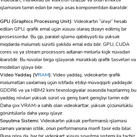
işləməsini təmin edən bir neçə əsas komponentdən ibarətdir:
GPU (Graphics Processing Unit):
Videokartın “ürəyi” hesab
edilən GPU, qrafik emal üçün xüsusi olaraq dizayn edilmiş bir
prosessordur. Bu çip, paralel işləmə qabiliyyəti ilə yüksək
miqdarda məlumatı sürətli şəkildə emal edə bilir. GPU, CUDA
cores və ya stream processors adlanan minlərlə kiçik nüvədən
ibarətdir. Bu nüvələr birgə işləyərək mürəkkəb qrafik təsvirləri və
modelləri işləyə bilir.
Video Yaddaş (V
RAM
):
Video yaddaş, videokartın qrafik
məlumatları saxlamaq üçün istifadə etdiyi müvəqqəti yaddaşdır.
GDDR6 və ya HBM2 kimi texnologiyalar əsasında hazırlanmış bu
yaddaş növləri yüksək sürət və geniş bant genişliyi təmin edir.
Daha çox VRAM-a sahib olan videokartlar, yüksək çözünürlüklü
görüntülərlə daha yaxşı işləyir.
Soyutma Sistemi:
Videokartın yüksək performanslı işləməsi
zamanı yaranan istilik, onun performansına mənfi təsir edə bilər.
Buna görə də, hər bir videokart xüsusi soyutma sistemi ilə təchiz