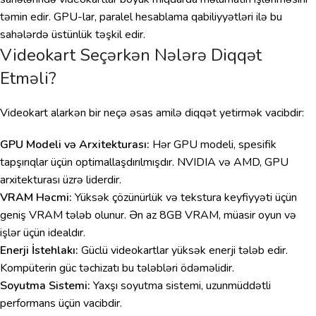
təmin edir. GPU-lar, paralel hesablama qabiliyyətləri ilə bu
sahələrdə üstünlük təşkil edir.
Videokart Seçərkən Nələrə Diqqət
Etməli?
Videokart alarkən bir neçə əsas amilə diqqət yetirmək vacibdir:
GPU Modeli və Arxitekturası:
Hər GPU modeli, spesifik
tapşırıqlar üçün optimallaşdırılmışdır. NVIDIA və AMD, GPU
arxitekturası üzrə liderdir.
VRAM Həcmi:
Yüksək çözünürlük və tekstura keyfiyyəti üçün
geniş VRAM tələb olunur. Ən az 8GB VRAM, müasir oyun və
işlər üçün idealdır.
Enerji İstehlakı:
Güclü videokartlar yüksək enerji tələb edir.
Kompüterin güc təchizatı bu tələbləri ödəməlidir.
Soyutma Sistemi:
Yaxşı soyutma sistemi, uzunmüddətli
performans üçün vacibdir.