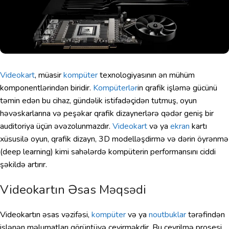
Videokart
, müasir
kompüter
texnologiyasının ən mühüm
komponentlərindən biridir.
Kompüterlər
in qrafik işləmə gücünü
təmin edən bu cihaz, gündəlik istifadəçidən tutmuş, oyun
həvəskarlarına və peşəkar qrafik dizaynerlərə qədər geniş bir
auditoriya üçün əvəzolunmazdır.
Videokart
və ya
ekran
kartı
xüsusilə oyun, qrafik dizayn, 3D modelləşdirmə və dərin öyrənmə
(deep learning) kimi sahələrdə kompüterin performansını ciddi
şəkildə artırır.
Videokartın Əsas Məqsədi
Videokartın əsas vəzifəsi,
kompüter
və ya
noutbuklar
tərəfindən
işlənən məlumatları görüntüyə çevirməkdir. Bu çevrilmə prosesi