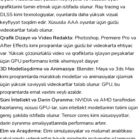
qrafiklərini təmin etmək üçün istifadə olunur. Ray tracing və
DLSS kimi texnologiyalar, oyunlarda daha yüksək vizual
keyfiyyət təqdim edir. Xüsusilə AAA oyunlar üçün güclü
videokartlar tələb olunur.
Qrafik Dizayn və Video Redaktə:
Photoshop, Premiere Pro və
After Effects kimi proqramlar üçün güclü bir videokarta ehtiyac
var. Yüksək çözünürlüklü video və qrafiklərlə işləyən peşəkarlar
üçün GPU performansı kritik əhəmiyyət daşıyır.
3D Modelləşdirmə və Animasiya:
Blender, Maya və 3ds Max
kimi proqramlarda mürəkkəb modellər və animasiyalar işləmək
üçün yüksək səviyyəli videokartlar tələb olunur. GPU, bu
proqramlarda emal vaxtını xeyli azaldır.
Süni İntellekt və Dərin Öyrənmə:
NVIDIA və AMD tərəfindən
hazırlanmış xüsusi GPU-lar, süni intellekt modellərinin təlimi üçün
geniş şəkildə istifadə olunur. Tensor cores kimi xüsusiyyətlər,
dərin öyrənmə əməliyyatlarında performansı artırır.
Elm və Araşdırma:
Elmi simulyasiyalar və məlumat analitikası
sahələrində videokartlar böyük miqdarda məlumatın işlənməsini