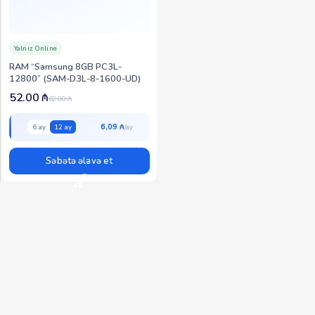
Yalnız Online
RAM “Samsung 8GB PC3L-
12800” (SAM-D3L-8-1600-UD)
52.00
₼
62.00
₼
6,09 ₼
6 ay
12 ay
Səbətə əlavə et