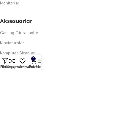
Monitorlar
Aksesuarlar
Gaming Oturacaqlar
Klaviaturalar
Kompüter Siçanları
0
Oyun Masası
Filtrlər
Müqayisə et
İstək siyahısı
Səbət
Menyu
Kompüter Qulaqlıqları
Gaming Qulaqlıqlar
Dinamiklər
Keçidlər
Şəxsi kabinet