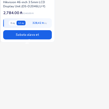
Hikvision 46-inch 3.5mm LCD
Display Unit (DS-D2046LU-Y)
2,784.00
₼
3,341.00
₼
328,42 ₼
6 ay
12 ay
Səbətə əlavə et