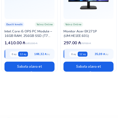
Yalnız Online
Yalnız Online
Daxili kredit
Intel Core i5 OPS PC Module –
Monitor Acer EK271P
16GB RAM, 256GB SSD (T7
(UM.HE1EE.601)
Series üçün) (OneScreen-i5-L7)
1,410.00
₼
297.00
₼
1,692.00
₼
357.00
₼
166,32 ₼
35,09 ₼
6 ay
12 ay
6 ay
12 ay
Səbətə əlavə et
Səbətə əlavə et