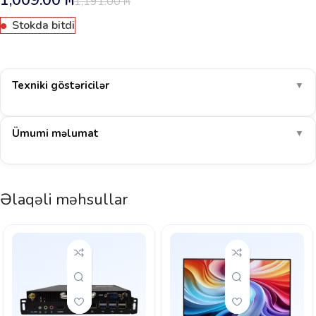
1,009.00
₼
1,191.00
₼
Stokda bitdi
Texniki göstəricilər
▼
Ümumi məlumat
▼
Əlaqəli məhsullar