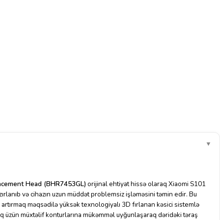
▼
placement Head (BHR7453GL)
orijinal ehtiyat hissə olaraq Xiaomi S101
zırlanıb və cihazın uzun müddət problemsiz işləməsini təmin edir. Bu
i artırmaq məqsədilə yüksək texnologiyalı 3D fırlanan kəsici sistemlə
şlıq üzün müxtəlif konturlarına mükəmməl uyğunlaşaraq dəridəki təraş