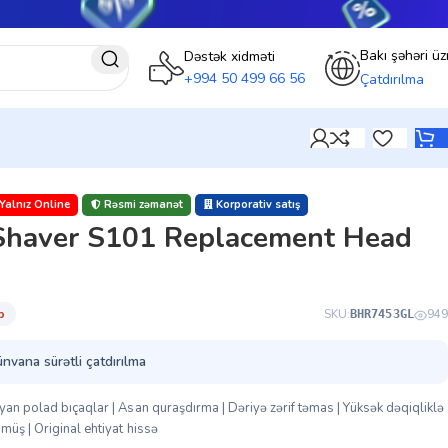
Bakı şəhəri üz
Dəstək xidməti
+994 50 499 66 56
Çatdırılma
Yalnız Online
Rəsmi zəmanət
Korporativ satış
 Shaver S101 Replacement Head
̇b
SKU:
949
BHR7453GL
ünvana sürətli çatdırılma
yan polad bıçaqlar | Asan quraşdırma | Dəriyə zərif təmas | Yüksək dəqiqliklə
müş | Original ehtiyat hissə