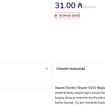
31.00
₼
38.00
₼
Stokda bitdi
Ümumi məlumat
▼
Xiaomi Electric Shaver S101 Re
elektrik təraş maşını üçün xüsusi ha
başlıq, təraş prosesinin keyfiyyətin
təchiz olunub. Üç ayrı hərəkətli ba