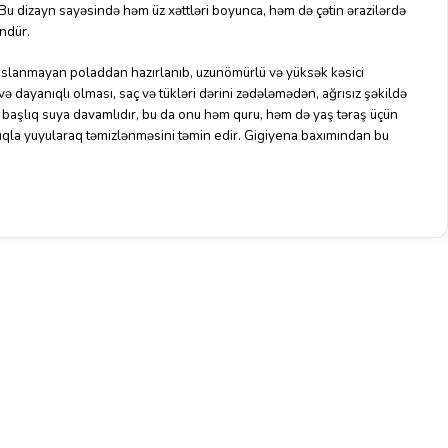
 Bu dizayn sayəsində həm üz xəttləri boyunca, həm də çətin ərazilərdə
ndür.
paslanmayan poladdan hazırlanıb, uzunömürlü və yüksək kəsici
və dayanıqlı olması, saç və tükləri dərini zədələmədən, ağrısız şəkildə
başlıq suya davamlıdır, bu da onu həm quru, həm də yaş təraş üçün
lıqla yuyularaq təmizlənməsini təmin edir. Gigiyena baxımından bu
ıq çıxarılır, yenisi asanlıqla quraşdırılır. Bu, istifadəçiyə əlavə rahatlıq
sını daima yüksək səviyyədə saxlamağa kömək edir. İstehsalçı tövsiyəsinə
 dəyişdirilməlidir ki, təraş keyfiyyəti düşməsin və dəridə qıcıqlanma
nin orijinal məhsuludur, ona görə də S101 modeli ilə tam uyğun gəlir və
və gümüşü rənglərdə hazırlanıb, təraş maşınının estetik görünüşünə
omi Electric Shaver S101 Replacement Head (BHR7453GL) istifadə
əraş keyfiyyəti axtaranlar üçün ideal ehtiyat hissədir