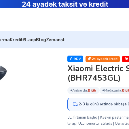
tarma
Kredit
Əlaqə
Blog
Zəmanət
aver S101 Replacement Head (BHR7453GL)
ƏDV
24 ayadək kredit
Xiaomi Electric
(BHR7453GL)
anbarda:
bi̇ti̇b
mağazada:
bi̇ti
2-3 iş günü ərzində birbaşa 
3D fırlanan başlıq | Kəskin paslanma
təraş | Uzunömürlü istifadə | Qara/Gü