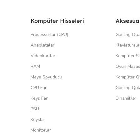
Kompüter Hissələri
Aksesua
Prosessorlar (CPU)
Gaming Otu
Anaplatalar
Klaviaturala
Videokartlar
Kompüter Si
RAM
Oyun Masas
Maye Soyuducu
Kompüter Qu
CPU Fan
Gaming Qula
Keys Fan
Dinamiklər
PSU
Keyslər
Monitorlar