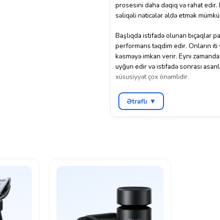
prosesini daha dəqiq və rahat edir.
səliqəli nəticələr əldə etmək mümkü
Başlıqda istifadə olunan bıçaqlar 
performans təqdim edir. Onların iti 
kəsməyə imkan verir. Eyni zamanda 
uyğun edir və istifadə sonrası asan
xüsusiyyət çox önəmlidir.
Dəyişdirilməsi çox sadədir: köhnə başl
Ətraflı ▼
verir və təraş maşınının performan
əsasən, ehtiyat başlıq hər 6-12 ayda
yaranmasın. Bu başlıq Xiaomi brendi
performans itkisinə səbəb olmur.
Dizayn baxımından isə başlıq qara 
uyğunluq yaradır. Ümumilikdə, Xia
rahatlığı, uzunömürlülük və yüksək t