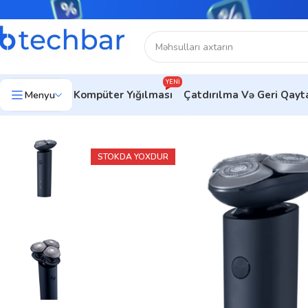
YENI
Menyu
Kompüter Yığılması
Çatdırılma Və Geri Qay
Ev
Ev üçün texnologiya
Saç qırxan maşın
Xiaomi Electric Sh
STOKDA YOXDUR