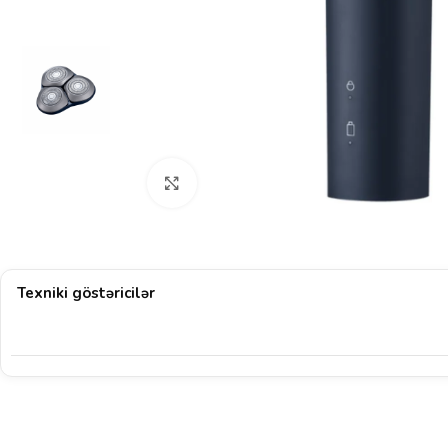
Böyütmək üçün klikləyin
Texniki göstəricilər