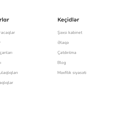
rlar
Keçidlər
racaqlar
Şəxsi kabinet
r
Əlaqə
çanları
Çatdırılma
ı
Blog
laqlıqları
Məxfilik siyasəti
qlıqlar