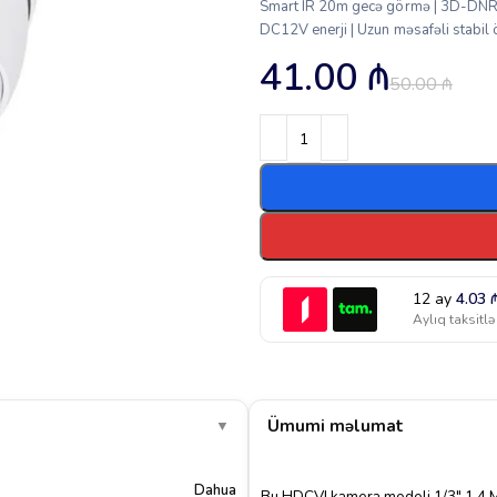
Smart IR 20m gecə görmə | 3D-DNR,
DC12V enerji | Uzun məsafəli stabil ö
41.00
₼
50.00
₼
12 ay
4.03
Aylıq taksitlə
Ümumi məlumat
▼
Dahua
Bu HDCVI kamera modeli 1/3″ 1.4 Me