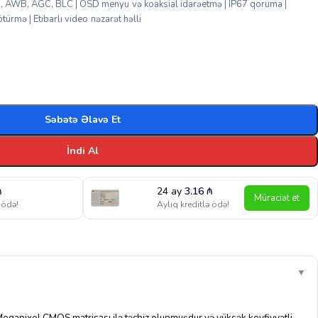
 AWB, AGC, BLC | OSD menyu və koaksial idarəetmə | IP67 qoruma |
türmə | Etibarlı video nəzarət həlli
Səbətə Əlavə Et
İndi Al
₼
24 ay
3.16
₼
Müraciət et
 ödə!
Aylıq kreditlə ödə!
▼
gapixel CMOS matrisası ilə təchiz olunmuşdur və yüksək keyfiyyətli