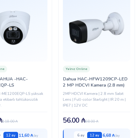
ine
Yalnız Online
DAHUA -HAC-
Dahua HAC-HFW1209CP-LED
EQP-LS
2 MP HDCVI Kamera (2.8 mm)
-ME1200EQP-LS yüksək
2MP HDCVI Kamera | 2.8 mm Sabit
və etibarlı təhlükəsizlik
Lens | Full-color Starlight | IR 20 m |
.
IP67 | 12V DC
₼
56.00
₼
118.00
₼
68.00
₼
11,60 ₼
6,68 ₼
y
12 ay
6 ay
12 ay