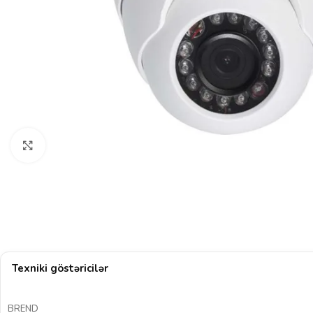
Böyütmək üçün klikləyin
Texniki göstəricilər
BREND