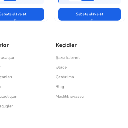
Səbətə əlavə et
Səbətə əlavə et
rlar
Keçidlər
racaqlar
Şəxsi kabinet
r
Əlaqə
çanları
Çatdırılma
ı
Blog
laqlıqları
Məxfilik siyasəti
qlıqlar