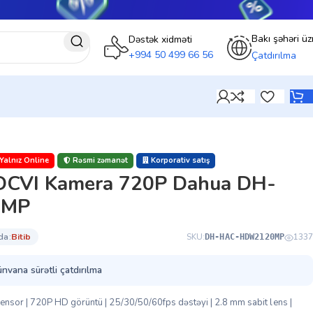
Bakı şəhəri üz
Dəstək xidməti
+994 50 499 66 56
Çatdırılma
Yalnız Online
Rəsmi zəmanət
Korporativ satış
DCVI Kamera 720P Dahua DH-
0MP
da:
bi̇ti̇b
SKU:
1337
DH-HAC-HDW2120MP
ünvana sürətli çatdırılma
sor | 720P HD görüntü | 25/30/50/60fps dəstəyi | 2.8 mm sabit lens |