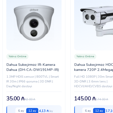
Yalnız Online
Yalnız Online
Dahua Sukeçirməz IR-Kamera
Dahua Sukeçirməz HDC
Dahua (DH-CA-DW191MP-IR)
kamera 720P 2.4Megap
(DH-HAC-HFW2220B
1.3MP HDIS sensor | 800TVL | Smart
Full HD 1080P | 30m Smart 
IR 30m | IP66 qoruma | 3D DNR |
3D-DNR | 3.6mm lens |
Day/Night dəstəyi
HDCVI/AHD/CVBS dəstəyi
35.00
₼
145.00
₼
42.00
₼
174.00
₼
4,13 ₼
17,1
6 ay
12 ay
6 ay
12 ay