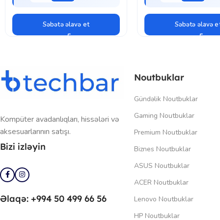
Səbətə əlavə et
Səbətə əlavə e
Noutbuklar
Gündəlik Noutbuklar
Gaming Noutbuklar
Kompüter avadanlıqları, hissələri və
aksesuarlarının satışı.
Premium Noutbuklar
Bizi izləyin
Biznes Noutbuklar
ASUS Noutbuklar
ACER Noutbuklar
Əlaqə: +994 50 499 66 56
Lenovo Noutbuklar
HP Noutbuklar