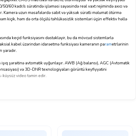
50/60 kadr/s sürətində işləməsi sayəsində real vaxt rejimində axıcı və
ur. Kamera uzun məsafələrdə sabit və yüksək sürətli məlumat ötürmə
həm kiçik, həm də orta ölçülü təhlükəsizlik sistemləri üçün effektiv həllə
sında keçid funksiyasını dəstəkləyir, bu da mövcud sistemlərlə
aksial kabel üzərindən idarəetmə funksiyası kameranın pa
ram
etrlərinin
n yaradır.
a işıq şəraitinə avtomatik uyğunlaşır. AWB (Ağ balansı), AGC (Avtomatik
nsasiyası) və 3D-DNR texnologiyaları görüntü keyfiyyətini
s-küysüz video təmin edir.
bucağı təqdim edərək müşahidə sahəsinin effektiv şəkildə əhatə
nologiyası və 20 metrə qədər gecə işıqlandırması qaranlıq mühitlərdə
an verir.
və suya qarşı tam davamlı edir, bu da onu açıq hava şəraitində istifadəyə
ə işləyən bu model etibarlı və sabit təhlükəsizlik həllidir.