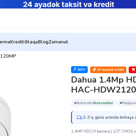
tarma
Kredit
Əlaqə
Blog
Zəmanət
eralar
2120MP
ƏDV
24 ayadək kredit
Dahua 1.4Mp H
HAC-HDW212
anbarda:
mövcuddur
mağaza
2-3 iş günü ərzində birbaşa 
1.4MP HDCVI kamera | 1/3″ CMOS sen