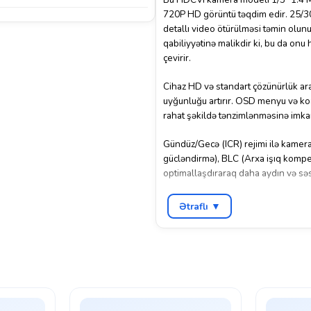
720P HD görüntü təqdim edir. 25/30/
detallı video ötürülməsi təmin olun
qabiliyyətinə malikdir ki, bu da onu 
çevirir.
Cihaz HD və standart çözünürlük ara
uyğunluğu artırır. OSD menyu və ko
rahat şəkildə tənzimlənməsinə imka
Gündüz/Gecə (ICR) rejimi ilə kamer
gücləndirmə), BLC (Arxa işıq kompe
optimallaşdıraraq daha aydın və sə
2.8 mm sabit obyektiv geniş baxış 
Ətraflı ▼
olunmasını təmin edir. Smart IR tex
belə dəqiq görüntü əldə etməyə imk
IP67 qoruma standartı kameranı toz 
uyğun edir. DC12V enerji təchizatı il