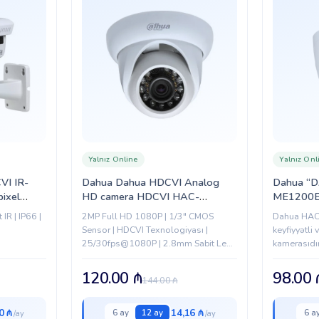
Yalnız Online
Yalnız Onl
VI IR-
Dahua Dahua HDCVI Analog
Dahua “
ixel
HD camera HDCVI HAC-
ME1200
P-B)
HDW2200S 2mp
IR | IP66 |
2MP Full HD 1080P | 1/3" CMOS
Dahua HAC
Sensor | HDCVI Texnologiyası |
keyfiyyətli 
25/30fps@1080P | 2.8mm Sabit Lens
kamerasıdır
| Smart IR 20m | Day/Night (ICR) |
AWB + AGC +...
120.00
₼
98.00
144.00
₼
0 ₼
14,16 ₼
6 ay
12 ay
6 a