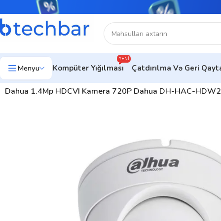
YENI
Menyu
Kompüter Yığılması
Çatdırılma Və Geri Qay
Ev
Təhlükəsizlik sistemləri
Təhlükəsizlik Kameraları
HDCVI Kam
Dahua 1.4Mp HDCVI Kamera 720P Dahua DH-HAC-HDW