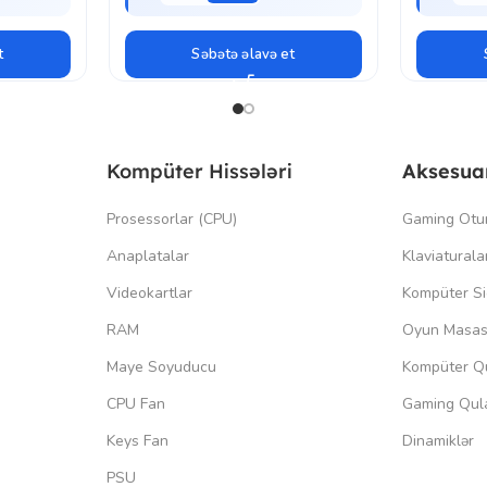
t
Səbətə əlavə et
Kompüter Hissələri
Aksesua
Prosessorlar (CPU)
Gaming Otu
Anaplatalar
Klaviaturala
Videokartlar
Kompüter Si
RAM
Oyun Masas
Maye Soyuducu
Kompüter Qu
CPU Fan
Gaming Qula
Keys Fan
Dinamiklər
PSU