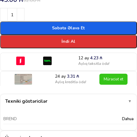
52.00
₼
Səbətə Əlavə Et
İndi Al
12 ay
4.23
₼
Aylıq taksitlə ödə!
24 ay
3.31
₼
Müraciət et
Aylıq kreditlə ödə!
Texniki göstəricilər
▼
BREND
Dahua