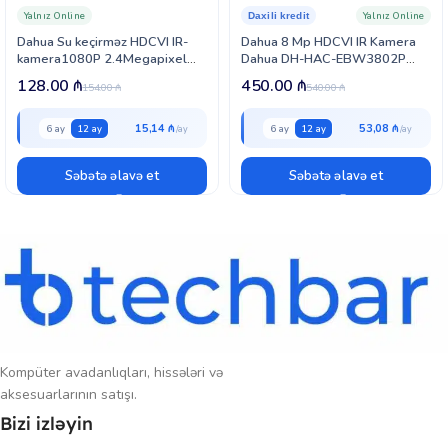
Metal korpusa və IP67 qoruma sertifikatına malik olan kamera toz,
Yalnız Online
Yalnız Online
Daxili kredit
yağış və çətin hava şəraitinə qarşı davamlıdır. -40°C-dən +60°C-yə
Dahua Su keçirməz HDCVI IR-
Dahua 8 Mp HDCVI IR Kamera
qədər işləmə temperaturu onu həm daxili, həm də açıq məkan
kamera1080P 2.4Megapixel
Dahua DH-HAC-EBW3802P
quraşdırmaları üçün uyğun edir. Aşağı enerji sərfiyyatı və universal
(HAC-HFW2220S)
(2.5 mm)
128.00
₼
450.00
₼
uyğunluğu sayəsində bu model ev, ofis, mağaza və digər təhlükəsizlik
154.00
₼
540.00
₼
layihələri üçün ideal seçimdir.
15,14 ₼
53,08 ₼
6 ay
12 ay
6 ay
12 ay
Səbətə əlavə et
Səbətə əlavə et
Kompüter avadanlıqları, hissələri və
aksesuarlarının satışı.
Bizi izləyin