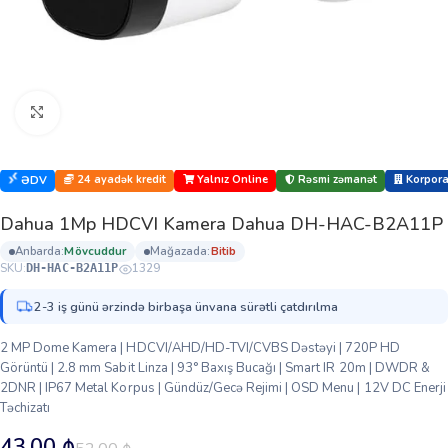
Böyütmək üçün klikləyin
24 ayadək kredit
Yalnız Online
Rəsmi zəmanət
Korporat
ƏDV
Dahua 1Mp HDCVI Kamera Dahua DH-HAC-B2A11P
anbarda:
mövcuddur
mağazada:
bi̇ti̇b
SKU:
1329
DH-HAC-B2A11P
2-3 iş günü ərzində birbaşa ünvana sürətli çatdırılma
2 MP Dome Kamera | HDCVI/AHD/HD-TVI/CVBS Dəstəyi | 720P HD
Görüntü | 2.8 mm Sabit Linza | 93° Baxış Bucağı | Smart IR 20m | DWDR &
2DNR | IP67 Metal Korpus | Gündüz/Gecə Rejimi | OSD Menu | 12V DC Enerji
Təchizatı
43.00
₼