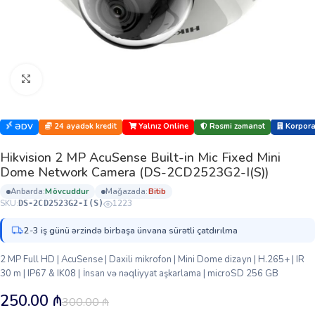
Böyütmək üçün klikləyin
24 ayadək kredit
Yalnız Online
Rəsmi zəmanət
Korporat
ƏDV
Hikvision 2 MP AcuSense Built-in Mic Fixed Mini
Dome Network Camera (DS-2CD2523G2-I(S))
anbarda:
mövcuddur
mağazada:
bi̇ti̇b
SKU:
1223
DS-2CD2523G2-I(S)
2-3 iş günü ərzində birbaşa ünvana sürətli çatdırılma
2 MP Full HD | AcuSense | Daxili mikrofon | Mini Dome dizayn | H.265+ | IR
30 m | IP67 & IK08 | İnsan və nəqliyyat aşkarlama | microSD 256 GB
250.00
₼
300.00
₼