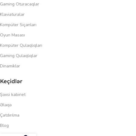
Gaming Oturacaqlar
Klaviaturalar
Kompüter Siçanları
Oyun Masası
Kompüter Qulaqlıqları
Gaming Qulaqlıqlar
Dinamiklər
Keçidlər
Şəxsi kabinet
Əlaqə
Çatdırılma
Blog
300.00
₼
Məxfilik siyasəti