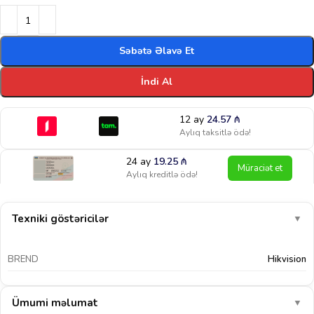
Səbətə Əlavə Et
İndi Al
12 ay
24.57
₼
Aylıq taksitlə ödə!
24 ay
19.25
₼
Müraciət et
Aylıq kreditlə ödə!
Texniki göstəricilər
▼
BREND
Hikvision
Ümumi məlumat
▼