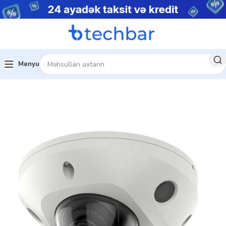
Menyu
sistemləri
Şəbəkə Məhsulları
IP kameralar