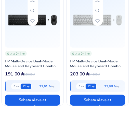
Yalnız Online
Yalnız Online
HP Multi-Device Dual-Mode
HP Multi-Device Dual-Mode
Mouse and Keyboard Combo
Mouse and Keyboard Combo
490C RUSS (BE1P9AA)
490C RUSS (BE1M5AA)
191.00
₼
203.00
₼
230.00
₼
244.00
₼
22,61 ₼
23,98 ₼
6 ay
12 ay
6 ay
12 ay
Səbətə əlavə et
Səbətə əlavə et