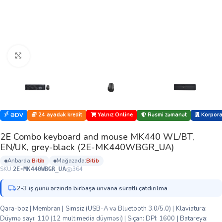
Böyütmək üçün klikləyin
24 ayadək kredit
Yalnız Online
Rəsmi zəmanət
Korporat
ƏDV
2E Combo keyboard and mouse MK440 WL/BT,
EN/UK, grey-black (2E-MK440WBGR_UA)
anbarda:
bi̇ti̇b
mağazada:
bi̇ti̇b
SKU:
364
2E-MK440WBGR_UA
2-3 iş günü ərzində birbaşa ünvana sürətli çatdırılma
Qara-boz | Membran | Simsiz (USB-A və Bluetooth 3.0/5.0) | Klaviatura:
Düymə sayı: 110 (12 multimedia düyməsi) | Siçan: DPI: 1600 | Batareya: