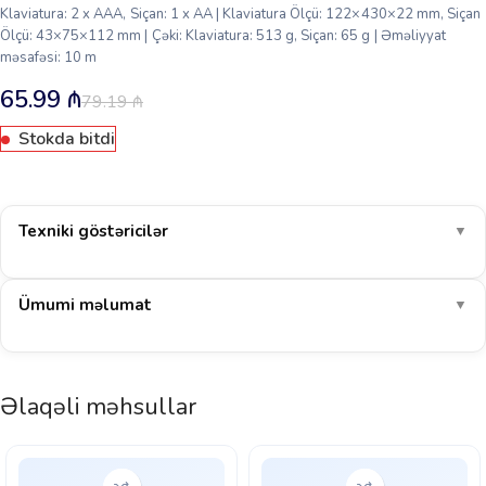
Klaviatura: 2 x AAA, Siçan: 1 x AA | Klaviatura Ölçü: 122×430×22 mm, Siçan
Ölçü: 43×75×112 mm | Çəki: Klaviatura: 513 g, Siçan: 65 g | Əməliyyat
məsafəsi: 10 m
65.99
₼
79.19
₼
Stokda bitdi
Texniki göstəricilər
▼
Ümumi məlumat
▼
Əlaqəli məhsullar