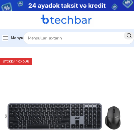
Menyu
Ev
Kompüter aksesuarları
Aksesuar dəsti
STOKDA YOXDUR